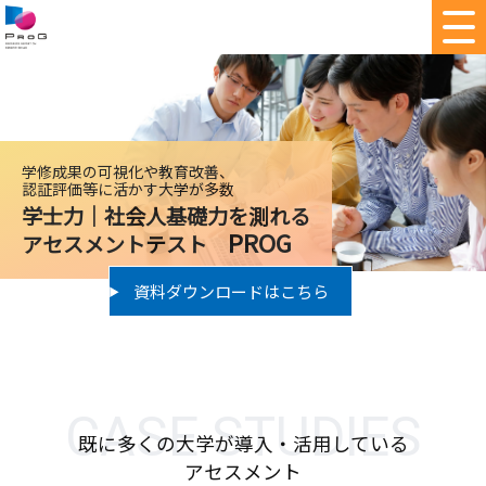
学修成果の可視化や教育改善、
認証評価等に活かす大学が多数
学士力｜社会人基礎力を測れる
PROG
アセスメントテスト
資料ダウンロードはこちら
CASE STUDIES
既
に多くの大学が導入・活用している
アセスメント