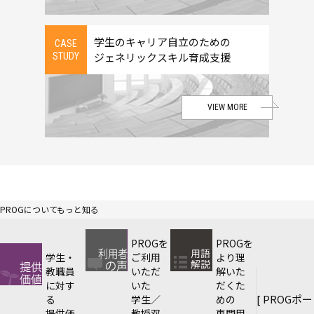
学生のキャリア自立のための
CASE
ジェネリックスキル育成支援
STUDY
VIEW MORE
PROGについてもっと知る
PROGを
PROGを
学生・
ご利用
より理
教職員
いただ
解いた
に対す
いた
だくた
[ PROGポー
る
学生／
めの
提供価
教授双
専門用