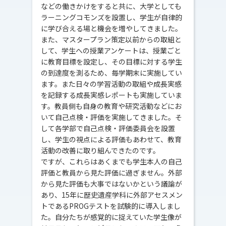
などの働きかけをすると共に、大学としても
ラーニングコモンズを設置し、学生が自律的
に学び合える場と機会を増やしてきました。
また、マスタープラン策定以前からの取組と
して、学生への授業アンケートは、授業ごと
に教育目標を設定し、その目標に対する学生
の到達度を測るため、毎学期末に実施してい
ます。また日々の学習活動の取組や成長実感
を記録する成長実感レポートも実施していま
す。教員側も自身の教育や研究活動などにお
いて自己点検・評価を実施してきました。そ
して各学部で自己点検・評価委員会を設置
し、学生の視点による評価もあわせて、教育
活動の改善に取り組んできたのです。
ですが、これらはあくまでも学生本人の自己
評価と教員から見た評価に過ぎません。外部
から見た評価も大事ではないかという議論が
あり、15年に歴史遺産学科に外部アセスメン
トであるPROGテストを試験的に導入しまし
た。自分たちが感覚的に捉えていた学生像が