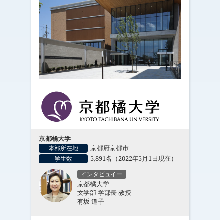
京都橘大学
京都府京都市
本部所在地
5,891名（2022年5月1日現在）
学生数
インタビュイー
京都橘大学
文学部 学部長 教授
有坂 道子