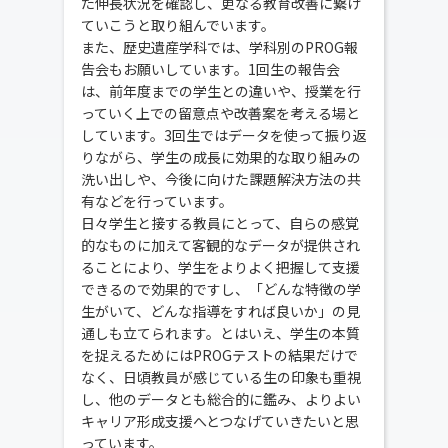
た伸長状況を確認し、更なる教育改善に繋げ
ていこうと取り組んでいます。
また、歴史遺産学科では、学科別のPROG報
告会もお願いしています。1回生の報告会
は、前年度までの学生との違いや、授業を行
っていく上での留意点や改善案を考える場と
しています。3回生ではデータを使って振り返
りながら、学生の成長に効果的な取り組みの
洗い出しや、今後に向けた課題解決方法の共
有などを行っています。
日々学生と接する教員にとって、自らの感覚
的なものに加えて客観的なデータが提供され
ることにより、学生をよりよく把握して支援
できるので効果的ですし、「どんな特徴の学
生がいて、どんな指導をすれば良いか」の見
通しも立てられます。とはいえ、学生の本質
を捉えるためにはPROGテストの結果だけで
なく、日頃教員が感じている生の印象も重視
し、他のデータとも総合的に鑑み、よりよい
キャリア形成支援へとつなげていきたいと思
っています。