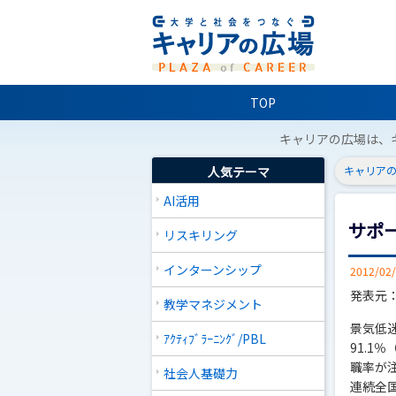
TOP
キャリアの広場は、
人気テーマ
キャリアの
AI活用
サポ
リスキリング
インターンシップ
2012/02
発表元
教学マネジメント
景気低
ｱｸﾃｨﾌﾞﾗｰﾆﾝｸﾞ/PBL
91.
職率が
社会人基礎力
連続全国