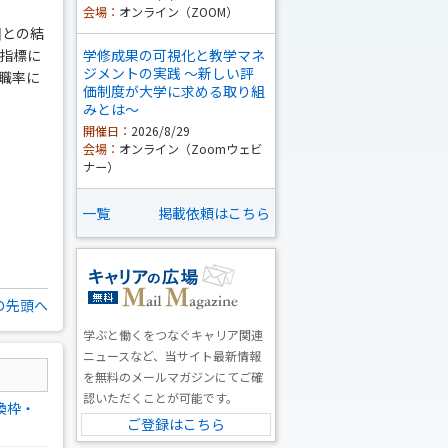
会場：
オンライン（ZOOM）
圏との結
た指標に
学修成果の可視化と教学マネ
ジメントの実践 ～新しい評
職率に
価制度が大学に求める取り組
みとは～
開催日：
2026/8/29
会場：
オンライン（Zoomウェビ
ナー）
一覧
掲載依頼はこちら
の先頭へ
学ぶと働くをつなぐキャリア関連
ニュースなど、当サイト最新情報
を無料のメールマガジンにてご確
認いただくことが可能です。
換枠・
ご登録はこちら