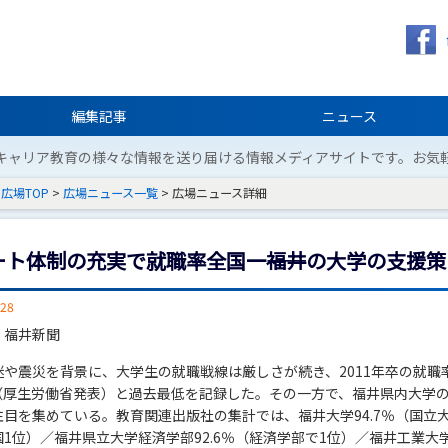
編集記事
ニュース
キャリア教育の様々な情報を送り届ける情報メディアサイトです。お気
広場TOP
>
広場ニュース一覧
> 広場ニュース詳細
ート体制の充実で就職率全国一――福井の大学の支援策
/28
：福井新聞
迷や震災を背景に、大学生の就職戦線は厳しさが続き、2011年卒の就職
1％（厚生労働省発表）と過去最低を記録した。その一方で、福井県内大学
注目を集めている。教育関連出版社の集計では、福井大学94.7％（国立大
1位）／福井県立大学経済学部92.6％（経済学部で1位）／福井工業大学9