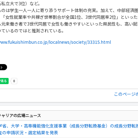
系私立大で3位）など。
るのは学生一人一人に寄り添うサポート体制の充実。加えて、中部経済
、「女性就業率や共稼ぎ世帯割合が全国1位、3世代同居率2位」といっ
る元来働き者で3世代同居で女性も働きやすいといった県民性も、高い就
いているのではと推測されている。
www.fukuishimbun.co.jp/localnews/society/33315.html
このページ
キャリアの広場ニュース
学省、大学・高専機能強化支援事業（成長分野転換基金）の成長分野転
査の申請状況・選定結果を発表