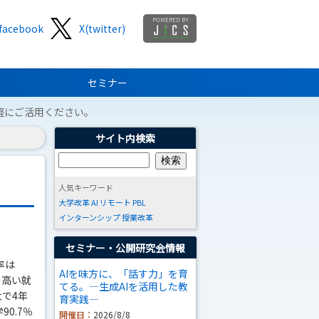
facebook
X(twitter)
セミナー
軽にご活用ください。
サイト内検索
人気キーワード
大学改革
AI
リモート
PBL
インターンシップ
授業改革
セミナー・公開研究会情報
率は
AIを味方に、「話す力」を育
の高い就
てる。―生成AIを活用した教
で4年
育実践―
0.7％
開催日：
2026/8/8