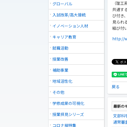
（理工
グローバル
共通す
入試改革/高大接続
び付き
見られ
イノベーション人材
結び付
キャリア教育
http://
就職活動
授業改善
補助事業
地域活性化
戻る
その他
学修成果の可視化
最新の
授業拝見シリーズ
文部科
通常審
コロナ禍特集