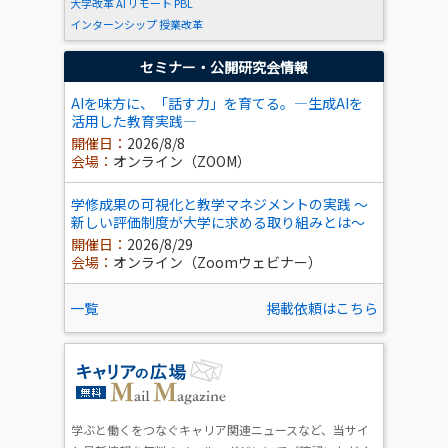
大学改革
AI
リモート
PBL
インターンシップ
授業改革
セミナー・公開研究会情報
AIを味方に、「話す力」を育てる。―生成AIを
活用した教育実践―
開催日：
2026/8/8
会場：
オンライン（ZOOM）
学修成果の可視化と教学マネジメントの実践 ～
新しい評価制度が大学に求める取り組みとは～
開催日：
2026/8/29
会場：
オンライン（Zoomウェビナー）
一覧
掲載依頼はこちら
学ぶと働くをつなぐキャリア関連ニュースなど、当サイ