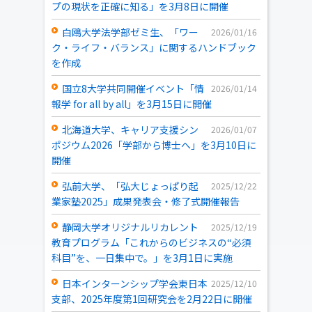
プの現状を正確に知る」を3月8日に開催
白鴎大学法学部ゼミ生、「ワー
2026/01/16
ク・ライフ・バランス」に関するハンドブック
を作成
国立8大学共同開催イベント「情
2026/01/14
報学 for all by all」を3月15日に開催
北海道大学、キャリア支援シン
2026/01/07
ポジウム2026「学部から博士へ」を3月10日に
開催
弘前大学、「弘大じょっぱり起
2025/12/22
業家塾2025」成果発表会・修了式開催報告
静岡大学オリジナルリカレント
2025/12/19
教育プログラム「これからのビジネスの“必須
科目”を、一日集中で。」を3月1日に実施
日本インターンシップ学会東日本
2025/12/10
支部、2025年度第1回研究会を2月22日に開催