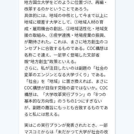
地方国立大学をどのように位置づけ、再編・
改革するのかということであろう。
具体的には、地域の中核として今まで以上に
地域に根差す大学として、①地域人材の育
成・雇用機会の創出、②地域活性化・地域支
援の取組み、③産学連携・地場産業の振興、
が期待された。これは、まさに地方創生のコ
ンセプトに合致するものである。COC構想は
名称こそ違え、一足早く登場した文部省
版“地方創生”政策といえる。
さらに、私が注目したいのは副題の「社会の
変革のエンジンとなる大学づくり」である。
「社会」を「地域」に置き換えれば、まさに
COC構想が目指す究極の姿ではないか。COC
構想は、「大学改革実行プラン」の「8つの
基本的な方向性」のうちの1つにすぎない
が、副題の趣旨にもっとも合致するものであ
ると私には思える。
実はこの実行プランが発表されたとき、一部
マスコミからは「未だかつて大学が社会の改