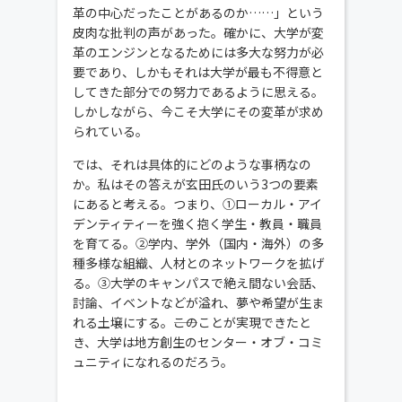
革の中心だったことがあるのか……」という
皮肉な批判の声があった。確かに、大学が変
革のエンジンとなるためには多大な努力が必
要であり、しかもそれは大学が最も不得意と
してきた部分での努力であるように思える。
しかしながら、今こそ大学にその変革が求め
られている。
では、それは具体的にどのような事柄なの
か。私はその答えが玄田氏のいう3つの要素
にあると考える。つまり、①ローカル・アイ
デンティティーを強く抱く学生・教員・職員
を育てる。②学内、学外（国内・海外）の多
種多様な組織、人材とのネットワークを拡げ
る。③大学のキャンパスで絶え間ない会話、
討論、イベントなどが溢れ、夢や希望が生ま
れる土壌にする。――このことが実現できたと
き、大学は地方創生のセンター・オブ・コミ
ュニティになれるのだろう。