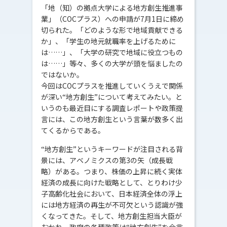
「地（知）の拠点大学による地方創生推進事
業」（COCプラス）への申請が7月1日に締め
切られた。「どのような形で地域貢献できる
か」、「学生の地元就職率を上げるために
は……」、「大学の研究で地域に役立つもの
は……」等々、多くの大学が頭を悩ましたの
ではないか。
今回はCOCプラスを推進していくうえで関係
が深い“地方創生”について考えてみたい。と
いうのも最近目にする調査レポートや政策提
言には、この地方創生という言葉が数多く出
てくるからである。
“地方創生”というキーワードが注目される背
景には、アベノミクスの第3の矢（成長戦
略）がある。つまり、株価の上昇に続く実体
経済の成長に向けた戦略として、とりわけ少
子高齢化社会において、日本経済全体の浮上
には地方経済の再生が不可欠という認識が強
くなってきた。そして、地方創生担当大臣が
おかれ、政府の各種政策は“地方創生”を合言