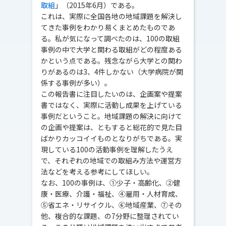
取組
」（2015年6月）である。
これは、実際に全国各地の地域課題を解決し
てきた事例をわかり易くまとめたものであ
る。私が気になって調べたのは、100の取組
事例の中で大学と関わる取組がどの程度ある
かという点である。残念ながら大学との関わ
りがあるのは3、4件しかない（大学病院が関
係する事例が多い）。
この報告書に注目したいのは、企画案や提案
書ではなく、実際に活動し成果を上げている
事例だということ。地域課題の解決に向けて
の企画や提案は、ともすると総花的で見た目
ばかりカッコイイものとなりがちである。実
現している100の活動事例を理解したうえ
で、それぞれの地域での取組み方法や運営方
法などを考える参考にしてほしい。
なお、100の事例は、①少子・高齢化、②健
康・医療、介護・福祉、④雇用・人材育成、
⑤省エネ・リサイクル、⑥地域産業、⑦その
他、複合的な課題、の7分野に整理されてい