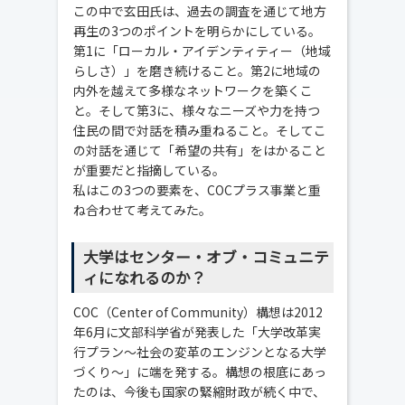
この中で玄田氏は、過去の調査を通じて地方
再生の3つのポイントを明らかにしている。
第1に「ローカル・アイデンティティー（地域
らしさ）」を磨き続けること。第2に地域の
内外を越えて多様なネットワークを築くこ
と。そして第3に、様々なニーズや力を持つ
住民の間で対話を積み重ねること。そしてこ
の対話を通じて「希望の共有」をはかること
が重要だと指摘している。
私はこの3つの要素を、COCプラス事業と重
ね合わせて考えてみた。
大学はセンター・オブ・コミュニテ
ィになれるのか？
COC（Center of Community）構想は2012
年6月に文部科学省が発表した「大学改革実
行プラン～社会の変革のエンジンとなる大学
づくり～」に端を発する。構想の根底にあっ
たのは、今後も国家の緊縮財政が続く中で、