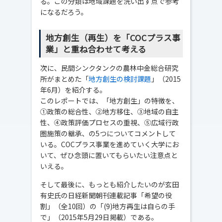
る。この分類は地域課題を洗い出す点で参考
になるだろう。
地方創生（再生）を「COCプラス事
業」と重ね合わせて考える
次に、民間シンクタンクの農林中金総合研究
所がまとめた「
地方創生の検討課題
」（2015
年6月）を紹介する。
このレポートでは、「地方創生」の特徴を、
①政策の総合性、②地方移住、③地域の自主
性、④政策評価プロセスの重視、⑤広域行政
圏施策の継承、の5つについてコメントして
いる。COCプラス事業を進めていく大学にお
いて、ぜひ念頭に置いてもらいたい注意点と
いえる。
そして最後に、もっとも紹介したいのが玄田
有史氏の日経新聞朝刊連載記事「希望の役
割」（全10回）の「(9)地方再生は自らの手
で」（2015年5月29日掲載）である。