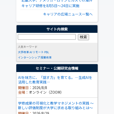
近畿大学、アメリカ・ロサンゼルスでの海外
キャリア研修を8月5日～24日に実施
キャリアの広場ニュース一覧へ
サイト内検索
人気キーワード
大学改革
AI
リモート
PBL
インターンシップ
授業改革
セミナー・公開研究会情報
AIを味方に、「話す力」を育てる。―生成AIを
活用した教育実践―
開催日：
2026/8/8
会場：
オンライン（ZOOM）
学修成果の可視化と教学マネジメントの実践 ～
新しい評価制度が大学に求める取り組みとは～
開催日：
2026/8/29