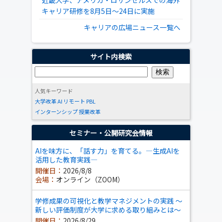
近畿大学、アメリカ・ロサンゼルスでの海外
キャリア研修を8月5日～24日に実施
キャリアの広場ニュース一覧へ
サイト内検索
人気キーワード
大学改革
AI
リモート
PBL
インターンシップ
授業改革
セミナー・公開研究会情報
AIを味方に、「話す力」を育てる。―生成AIを
活用した教育実践―
開催日：
2026/8/8
会場：
オンライン（ZOOM）
学修成果の可視化と教学マネジメントの実践 ～
新しい評価制度が大学に求める取り組みとは～
開催日：
2026/8/29