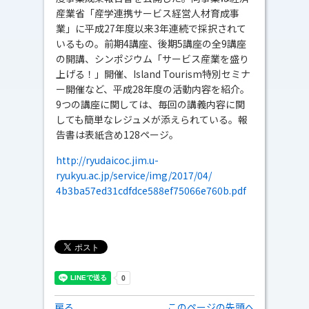
産業省「産学連携サービス経営人材育成事
業」に平成27年度以来3年連続で採択されて
いるもの。前期4講座、後期5講座の全9講座
の開講、シンポジウム「サービス産業を盛り
上げる！」開催、Island Tourism特別セミナ
ー開催など、平成28年度の活動内容を紹介。
9つの講座に関しては、毎回の講義内容に関
しても簡単なレジュメが添えられている。報
告書は表紙含め128ページ。
http://ryudaicoc.jim.u-
ryukyu.ac.jp/service/img/2017/04/
4b3ba57ed31cdfdce588ef75066e760b.pdf
戻る
このページの先頭へ