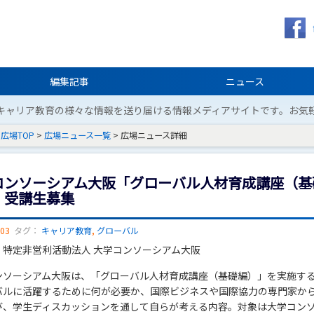
編集記事
ニュース
キャリア教育の様々な情報を送り届ける情報メディアサイトです。お気
広場TOP
>
広場ニュース一覧
> 広場ニュース詳細
コンソーシアム大阪「グローバル人材育成講座（基
」受講生募集
/03
タグ：
キャリア教育
,
グローバル
：特定非営利活動法人 大学コンソーシアム大阪
ンソーシアム大阪は、「グローバル人材育成講座（基礎編）」を実施す
バルに活躍するために何が必要か、国際ビジネスや国際協力の専門家か
び、学生ディスカッションを通して自らが考える内容。対象は大学コン