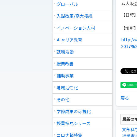
ム大阪
グローバル
【日時】 
入試改革/高大接続
＿＿＿
イノベーション人材
【場所
http://
キャリア教育
2017%2
就職活動
授業改善
補助事業
地域活性化
戻る
その他
学修成果の可視化
最新の
授業拝見シリーズ
文部科
コロナ禍特集
通常審