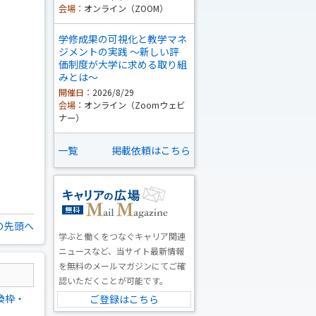
会場：
オンライン（ZOOM）
学修成果の可視化と教学マネ
ジメントの実践 ～新しい評
価制度が大学に求める取り組
みとは～
開催日：
2026/8/29
会場：
オンライン（Zoomウェビ
ナー）
一覧
掲載依頼はこちら
の先頭へ
学ぶと働くをつなぐキャリア関連
ニュースなど、当サイト最新情報
を無料のメールマガジンにてご確
認いただくことが可能です。
換枠・
ご登録はこちら