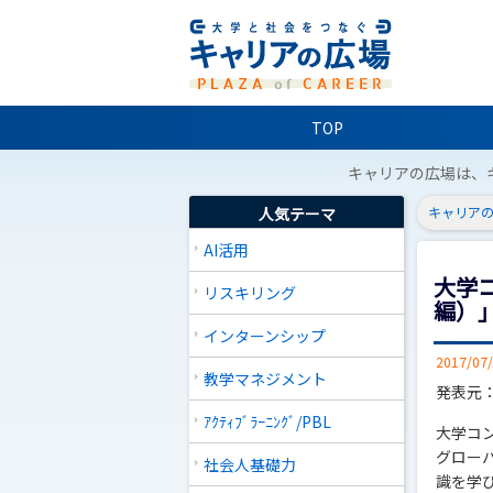
TOP
キャリアの広場は、
人気テーマ
キャリアの
AI活用
大学
リスキリング
編）
インターンシップ
2017/07
教学マネジメント
発表元
ｱｸﾃｨﾌﾞﾗｰﾆﾝｸﾞ/PBL
大学コ
グロー
社会人基礎力
識を学