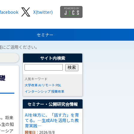
facebook
X(twitter)
セミナー
軽にご活用ください。
サイト内検索
礎
人気キーワード
大学改革
AI
リモート
PBL
インターンシップ
授業改革
セミナー・公開研究会情報
AIを味方に、「話す力」を育
る。将来
てる。―生成AIを活用した教
ら生の知
育実践―
ソーシア
開催日：
2026/8/8