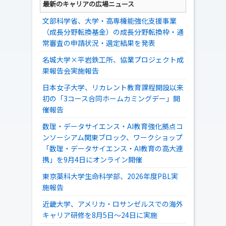
最新のキャリアの広場ニュース
文部科学省、大学・高専機能強化支援事業
（成長分野転換基金）の成長分野転換枠・通
常審査の申請状況・選定結果を発表
名城大学×平岩鉄工所、協業プロジェクト成
果報告会実施報告
日本女子大学、リカレント教育課程開設以来
初の「3コース合同ホームカミングデー」開
催報告
数理・データサイエンス・AI教育強化拠点コ
ンソーシアム関東ブロック、ワークショップ
「数理・データサイエンス・AI教育の高大連
携」を9月4日にオンライン開催
東京薬科大学生命科学部、2026年度PBL実
施報告
近畿大学、アメリカ・ロサンゼルスでの海外
キャリア研修を8月5日～24日に実施