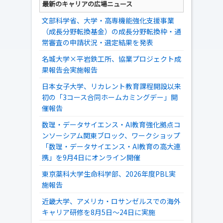
最新のキャリアの広場ニュース
文部科学省、大学・高専機能強化支援事業
（成長分野転換基金）の成長分野転換枠・通
常審査の申請状況・選定結果を発表
名城大学×平岩鉄工所、協業プロジェクト成
果報告会実施報告
日本女子大学、リカレント教育課程開設以来
初の「3コース合同ホームカミングデー」開
催報告
数理・データサイエンス・AI教育強化拠点コ
ンソーシアム関東ブロック、ワークショップ
「数理・データサイエンス・AI教育の高大連
携」を9月4日にオンライン開催
東京薬科大学生命科学部、2026年度PBL実
施報告
近畿大学、アメリカ・ロサンゼルスでの海外
キャリア研修を8月5日～24日に実施