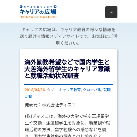
Ξ
キャリアの広場は、キャリア教育の様々な情報を
送り届ける情報メディアサイトです。お気軽にご活
用ください。
海外勤務希望などで国内学生と
大差――海外留学生のキャリア意識
と就職活動状況調査
2018/04/16
タグ：
キャリア教育
,
グローバル
,
就職
活動
発表元：株式会社ディスコ
(株)ディスコは、海外の大学で学ぶ正規留学
生や交換・派遣留学生を対象に、職業観や就
職活動の方法、留学経験への感想などを調
査。国内学生対象の調査との比較を交え、