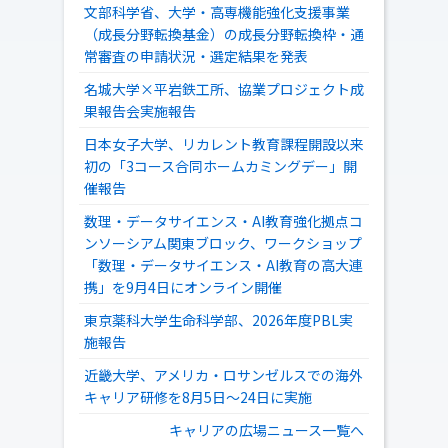
文部科学省、大学・高専機能強化支援事業
（成長分野転換基金）の成長分野転換枠・通
常審査の申請状況・選定結果を発表
名城大学×平岩鉄工所、協業プロジェクト成
果報告会実施報告
日本女子大学、リカレント教育課程開設以来
初の「3コース合同ホームカミングデー」開
催報告
数理・データサイエンス・AI教育強化拠点コ
ンソーシアム関東ブロック、ワークショップ
「数理・データサイエンス・AI教育の高大連
携」を9月4日にオンライン開催
東京薬科大学生命科学部、2026年度PBL実
施報告
近畿大学、アメリカ・ロサンゼルスでの海外
キャリア研修を8月5日～24日に実施
キャリアの広場ニュース一覧へ