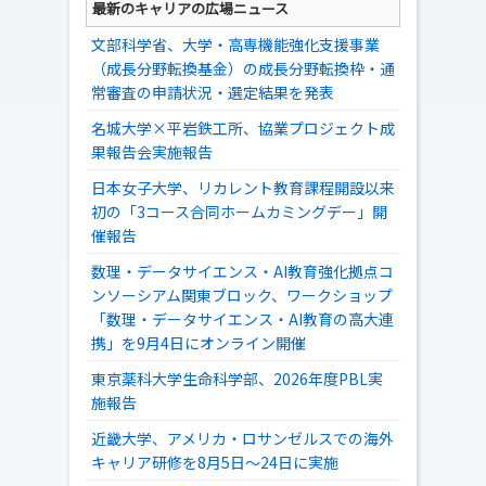
最新のキャリアの広場ニュース
文部科学省、大学・高専機能強化支援事業
（成長分野転換基金）の成長分野転換枠・通
常審査の申請状況・選定結果を発表
名城大学×平岩鉄工所、協業プロジェクト成
果報告会実施報告
日本女子大学、リカレント教育課程開設以来
初の「3コース合同ホームカミングデー」開
催報告
数理・データサイエンス・AI教育強化拠点コ
ンソーシアム関東ブロック、ワークショップ
「数理・データサイエンス・AI教育の高大連
携」を9月4日にオンライン開催
東京薬科大学生命科学部、2026年度PBL実
施報告
近畿大学、アメリカ・ロサンゼルスでの海外
キャリア研修を8月5日～24日に実施