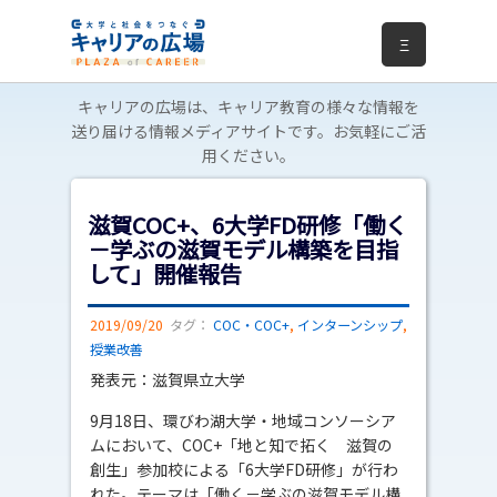
Ξ
キャリアの広場は、キャリア教育の様々な情報を
送り届ける情報メディアサイトです。お気軽にご活
用ください。
滋賀COC+、6大学FD研修「働く
－学ぶの滋賀モデル構築を目指
して」開催報告
2019/09/20
タグ：
COC・COC+
,
インターンシップ
,
授業改善
発表元：滋賀県立大学
9月18日、環びわ湖大学・地域コンソーシア
ムにおいて、COC+「地と知で拓く 滋賀の
創生」参加校による「6大学FD研修」が行わ
れた。テーマは「働く－学ぶの滋賀モデル構