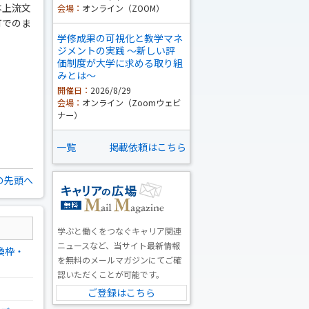
本上流文
会場：
オンライン（ZOOM）
町でのま
学修成果の可視化と教学マネ
ジメントの実践 ～新しい評
価制度が大学に求める取り組
みとは～
開催日：
2026/8/29
会場：
オンライン（Zoomウェビ
ナー）
一覧
掲載依頼はこちら
の先頭へ
学ぶと働くをつなぐキャリア関連
ニュースなど、当サイト最新情報
換枠・
を無料のメールマガジンにてご確
認いただくことが可能です。
ご登録はこちら