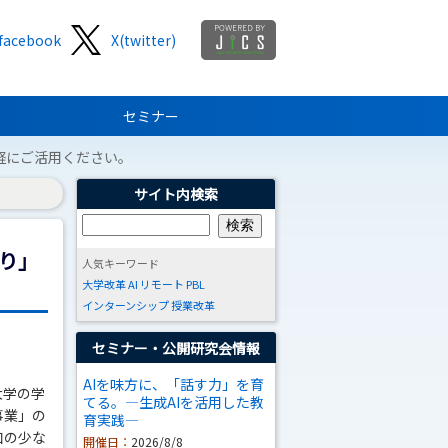
facebook
X(twitter)
セミナー
軽にご活用ください。
サイト内検索
り」
人気キーワード
大学改革
AI
リモート
PBL
インターンシップ
授業改革
セミナー・公開研究会情報
AIを味方に、「話す力」を育
大学の学
てる。―生成AIを活用した教
事業」の
育実践―
口の少な
開催日：
2026/8/8