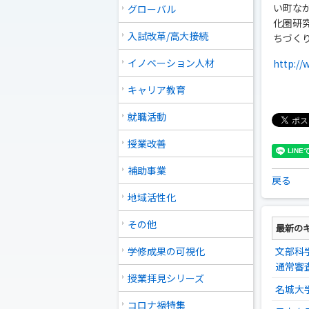
い町な
グローバル
化圏研
入試改革/高大接続
ちづく
イノベーション人材
http://
キャリア教育
就職活動
授業改善
補助事業
戻る
地域活性化
その他
最新の
学修成果の可視化
文部科
通常審
授業拝見シリーズ
名城大
コロナ禍特集