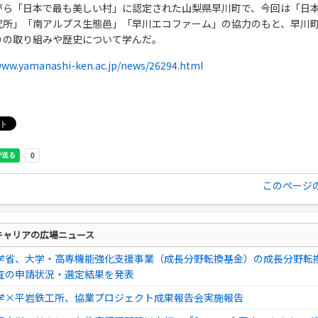
がら「日本で最も美しい村」に認定された山梨県早川町で、今回は「日
究所」「南アルプス生態邑」「早川エコファーム」の協力のもと、早川
りの取り組みや歴史について学んだ。
www.yamanashi-ken.ac.jp/news/26294.html
このページ
キャリアの広場ニュース
学省、大学・高専機能強化支援事業（成長分野転換基金）の成長分野転
査の申請状況・選定結果を発表
学×平岩鉄工所、協業プロジェクト成果報告会実施報告