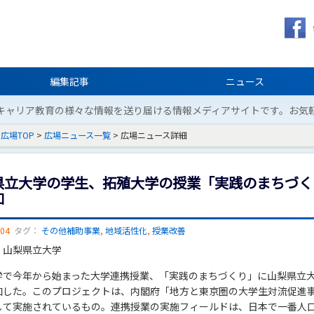
編集記事
ニュース
キャリア教育の様々な情報を送り届ける情報メディアサイトです。お気
広場TOP
>
広場ニュース一覧
> 広場ニュース詳細
県立大学の学生、拓殖大学の授業「実践のまちづく
加
/04
タグ：
その他補助事業
,
地域活性化
,
授業改善
：山梨県立大学
学で今年から始まった大学連携授業、「実践のまちづくり」に山梨県立
加した。このプロジェクトは、内閣府「地方と東京圏の大学生対流促進
して実施されているもの。連携授業の実施フィールドは、日本で一番人