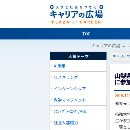
TOP
キャリアの広場は、
人気テーマ
キャリアの
AI活用
山梨
リスキリング
に参
インターンシップ
2019/12
教学マネジメント
発表元
ｱｸﾃｨﾌﾞﾗｰﾆﾝｸﾞ/PBL
拓殖大
生が参
社会人基礎力
一環と