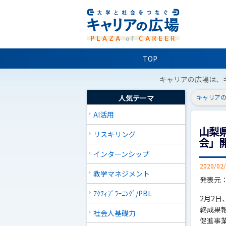
TOP
キャリアの広場は、
人気テーマ
キャリアの
AI活用
山梨県
リスキリング
会」
インターンシップ
2020/02
教学マネジメント
発表元
ｱｸﾃｨﾌﾞﾗｰﾆﾝｸﾞ/PBL
2月2日
終成果報
社会人基礎力
促進事