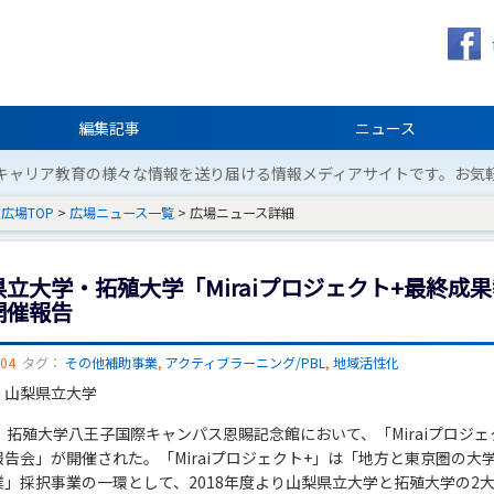
編集記事
ニュース
キャリア教育の様々な情報を送り届ける情報メディアサイトです。お気
広場TOP
>
広場ニュース一覧
> 広場ニュース詳細
立大学・拓殖大学「Miraiプロジェクト+最終成
開催報告
/04
タグ：
その他補助事業
,
アクティブラーニング/PBL
,
地域活性化
：山梨県立大学
、拓殖大学八王子国際キャンパス恩賜記念館において、「Miraiプロジェ
告会」が開催された。「Miraiプロジェクト+」は「地方と東京圏の大
業」採択事業の一環として、2018年度より山梨県立大学と拓殖大学の2