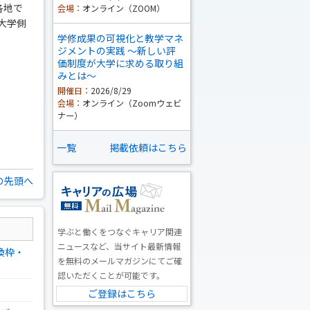
内各地で
会場：
オンライン（ZOOM）
大学側
学修成果の可視化と教学マネ
ジメントの実践 ～新しい評
価制度が大学に求める取り組
みとは～
開催日：
2026/8/29
会場：
オンライン（Zoomウェビ
ナー）
一覧
掲載依頼はこちら
の先頭へ
学ぶと働くをつなぐキャリア関連
ニュースなど、当サイト最新情報
換枠・
を無料のメールマガジンにてご確
認いただくことが可能です。
ご登録はこちら