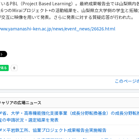
いるPBL（Project Based Learning）。最終成果報告会では山梨県
6つのMiraiプロジェクト+の活動結果を、山梨県立大学側の学生と拓殖
が交互に映像を用いて発表。さらに発表に対する質疑応答が行われた。
www.yamanashi-ken.ac.jp/news/event_news/26626.html
このページ
キャリアの広場ニュース
学省、大学・高専機能強化支援事業（成長分野転換基金）の成長分野転
査の申請状況・選定結果を発表
学×平岩鉄工所、協業プロジェクト成果報告会実施報告