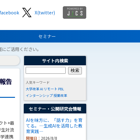
facebook
X(twitter)
セミナー
軽にご活用ください。
サイト内検索
果報告
人気キーワード
大学改革
AI
リモート
PBL
インターンシップ
授業改革
セミナー・公開研究会情報
AIを味方に、「話す力」を育
クト+最
てる。―生成AIを活用した教
学生対流
育実践―
大学連携
開催日：
2026/8/8