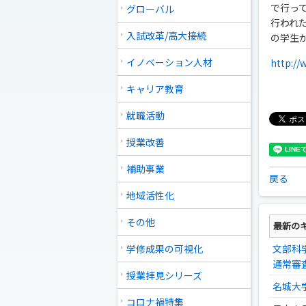
で行って
グローバル
行われた
入試改革/高大接続
の学生
イノベーション人材
http://
キャリア教育
就職活動
授業改善
補助事業
戻る
地域活性化
その他
最新の
学修成果の可視化
文部科
通常審
授業拝見シリーズ
名城大
コロナ禍特集