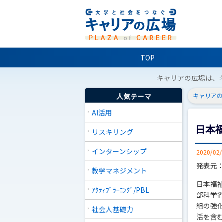
TOP
キャリアの広場は、
人気テーマ
キャリアの
AI活用
日本
リスキリング
インターンシップ
2020/02
発表元
教学マネジメント
日本福祉
ｱｸﾃｨﾌﾞﾗｰﾆﾝｸﾞ/PBL
部科学
組の強
社会人基礎力
活を含