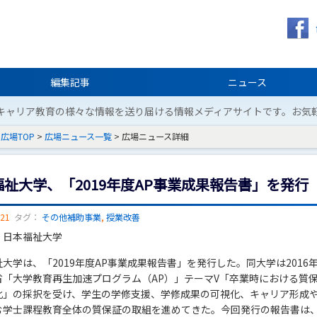
編集記事
ニュース
キャリア教育の様々な情報を送り届ける情報メディアサイトです。お気
広場TOP
>
広場ニュース一覧
> 広場ニュース詳細
福祉大学、「2019年度AP事業成果報告書」を発行
/21
タグ：
その他補助事業
,
授業改善
：日本福祉大学
大学は、「2019年度AP事業成果報告書」を発行した。同大学は2016
省「大学教育再生加速プログラム（AP）」テーマV「卒業時における質
化」の採択を受け、学生の学修支援、学修成果の可視化、キャリア形成
む学士課程教育全体の質保証の取組を進めてきた。今回発行の報告書は、2