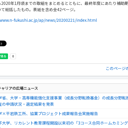
ら2020年1月頃までの取組をまとめるとともに、最終年度にあたり補助期
いて総括したもの。表紙を含め全42ページ。
/www.n-fukushi.ac.jp/ap/news/20200221/index.html
このページ
キャリアの広場ニュース
学省、大学・高専機能強化支援事業（成長分野転換基金）の成長分野転
査の申請状況・選定結果を発表
学×平岩鉄工所、協業プロジェクト成果報告会実施報告
子大学、リカレント教育課程開設以来初の「3コース合同ホームカミン