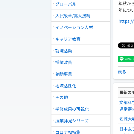
年秋か
グローバル
年につ
入試改革/高大接続
https:/
イノベーション人材
キャリア教育
就職活動
授業改善
戻る
補助事業
地域活性化
最新の
その他
文部科
学修成果の可視化
通常審
名城大
授業拝見シリーズ
日本女
コロナ禍特集