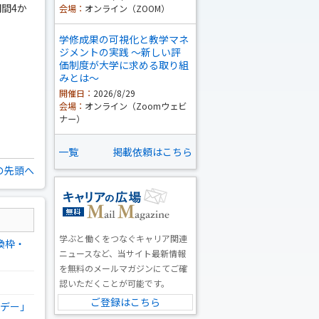
間4か
会場：
オンライン（ZOOM）
学修成果の可視化と教学マネ
ジメントの実践 ～新しい評
価制度が大学に求める取り組
みとは～
開催日：
2026/8/29
会場：
オンライン（Zoomウェビ
ナー）
一覧
掲載依頼はこちら
の先頭へ
学ぶと働くをつなぐキャリア関連
換枠・
ニュースなど、当サイト最新情報
を無料のメールマガジンにてご確
認いただくことが可能です。
ご登録はこちら
グデー」