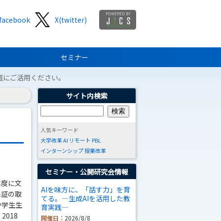
facebook
X(twitter)
セミナー
軽にご活用ください。
サイト内検索
人気キーワード
大学改革
AI
リモート
PBL
インターンシップ
授業改革
セミナー・公開研究会情報
年度に文
AIを味方に、「話す力」を育
保証の取
てる。―生成AIを活用した教
や学生生
育実践―
018
開催日：
2026/8/8