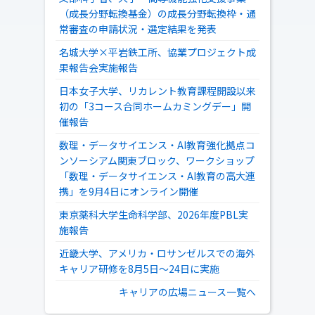
（成長分野転換基金）の成長分野転換枠・通
常審査の申請状況・選定結果を発表
名城大学×平岩鉄工所、協業プロジェクト成
果報告会実施報告
日本女子大学、リカレント教育課程開設以来
初の「3コース合同ホームカミングデー」開
催報告
数理・データサイエンス・AI教育強化拠点コ
ンソーシアム関東ブロック、ワークショップ
「数理・データサイエンス・AI教育の高大連
携」を9月4日にオンライン開催
東京薬科大学生命科学部、2026年度PBL実
施報告
近畿大学、アメリカ・ロサンゼルスでの海外
キャリア研修を8月5日～24日に実施
キャリアの広場ニュース一覧へ