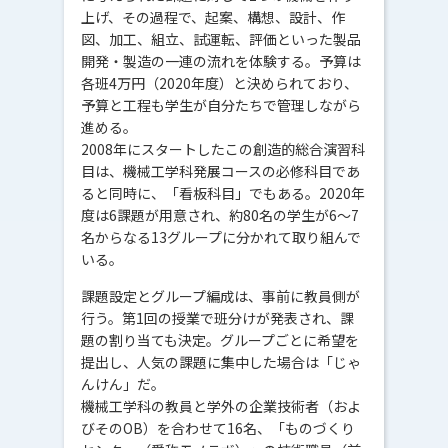
上げ、その過程で、起案、構想、設計、作
図、加工、組立、試運転、評価といった製品
開発・製造の一連の流れを体験する。予算は
各班4万円（2020年度）と決められており、
予算と工程も学生が自分たちで管理しながら
進める。
2008年にスタートしたこの創造的総合演習科
目は、機械工学科発展コースの必修科目であ
ると同時に、「看板科目」でもある。2020年
度は6課題が用意され、約80名の学生が6～7
名からなる13グループに分かれて取り組んで
いる。
課題設定とグループ編成は、事前に教員側が
行う。第1回の授業で班分けが発表され、課
題の割り当ても決定。グループごとに希望を
提出し、人気の課題に集中した場合は「じゃ
んけん」だ。
機械工学科の教員と学外の企業技術者（およ
びそのOB）を合わせて16名、「ものづくり