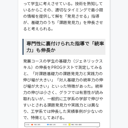
って学生に考えさせている。技術を熟知して
いるからこその、適切なタイミングで最小限
の情報を提供して解を「発見させる」指導
が、基礎力のうち「課題発見力」を伸長させ
ると考えられる。
専門性に裏付けられた指導で「統率
力」も伸長か
発展コースの学生の基礎力（ジェネリックス
キル）の伸長をPROGテストで測定してみる
と、「対課題基礎力の課題発見力と実践力の
伸び幅が大きい」「対人基礎力の統率力の伸
び幅が大きい」といった特徴があった。統率
力の伸びは小さく、グラフでは有意性が読み
取れないが、一般的に工学系の学部で伸びや
すいとされる課題発見力や実践力とは異な
り、工学系では伸長した実績事例が少ないの
で、特徴としてあげる。