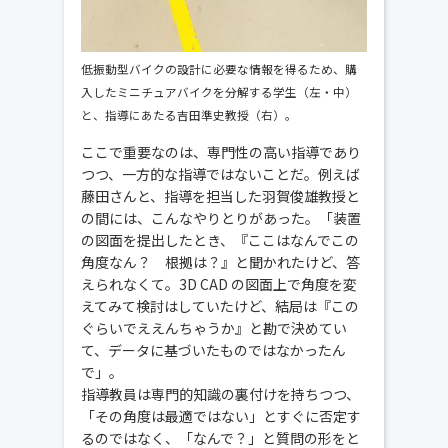
低振動型バイクの設計に必要な情報を得るため、購
入したミニチュアバイクを分解する学生（左・中）
と、指導にあたる吉田準史教授（右）。
ここで重要なのは、専門性の高い指導であり
つつ、一方的な指導ではないことだ。例えば
藤田さんと、指導を担当した羽賀俊雄教授と
の間には、こんなやりとりがあった。「装置
の図面を提出したとき、『ここはなんでこの
角度なん？ 根拠は？』と聞かれたけど、答
えられなくて。3D CAD の図面上で角度を変
えてみて検討はしていたけど、結局は『この
ぐらいでええんちゃうか』と勘で決めてい
て、データに基づいたものではなかったん
で」。
指導教員は専門的知識の裏付けを持ちつつ、
「その角度は最適ではない」とすぐに否定す
るのではなく、「なんで？」と質問の形をと