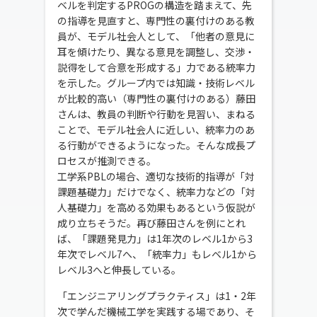
ベルを判定するPROGの構造を踏まえて、先
の指導を見直すと、専門性の裏付けのある教
員が、モデル社会人として、「他者の意見に
耳を傾けたり、異なる意見を調整し、交渉・
説得をして合意を形成する」力である統率力
を示した。グループ内では知識・技術レベル
が比較的高い（専門性の裏付けのある）藤田
さんは、教員の判断や行動を見習い、まねる
ことで、モデル社会人に近しい、統率力のあ
る行動ができるようになった。そんな成長プ
ロセスが推測できる。
工学系PBLの場合、適切な技術的指導が「対
課題基礎力」だけでなく、統率力などの「対
人基礎力」を高める効果もあるという仮説が
成り立ちそうだ。再び藤田さんを例にとれ
ば、「課題発見力」は1年次のレベル1から3
年次でレベル7へ、「統率力」もレベル1から
レベル3へと伸長している。
「エンジニアリングプラクティス」は1・2年
次で学んだ機械工学を実践する場であり、そ