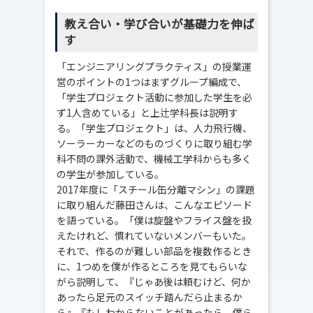
教え合い・学び合いが基礎力を伸ば
す
「エンジニアリングプラクティス」の授業運
営のポイントの1つはまずグループ編成で、
「学生プロジェクト活動に参加した学生を必
ず1人含めている」と上辻学科長は説明す
る。「学生プロジェクト」は、人力飛行機、
ソーラーカーなどのものづくりに取り組む学
科不問の課外活動で、機械工学科からも多く
の学生が参加している。
2017年度に「スチール缶分離マシン」の課題
に取り組んだ藤田さんは、こんなエピソード
を語っている。「僕は旋盤やフライス盤を扱
えたけれど、慣れていないメンバーもいた。
それで、作るのが難しい部品を複数作るとき
に、1つめを僕が作るところを見てもらいな
がら説明して、『じゃあ後は頼むけど、何か
あったら足元のスイッチ踏んだら止まるか
ら』『もしわからないことがあったら、僕ら