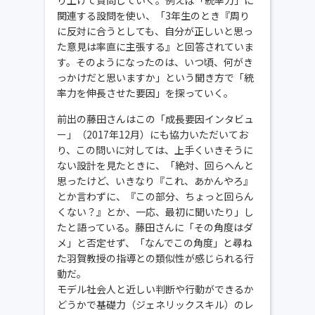
関連する設問を使い、「3年生のとき『周り
に反対に合うとしても、自分が正しいと思っ
た意見は率直に主張する』と回答されていま
す。そのようになったのは、いつ頃、何がき
っかけだと思いますか」という聞き方で「統
率力を伸長させた要因」を探っていく。
前出の藤田さんはこの「成長要因インタビュ
ー」（2017年12月）にも協力いただいてお
り、この問いに対しては、上手くいきそうに
ない設計を見たときに、「絶対、回らへんと
思ったけど、いきなり『これ、あかんやろ』
とか言わずに、『この部分、ちょっと回らん
くない？』とか、一応、最初に聞いたり」し
たと語っている。藤田さんに「その角度はダ
メ」と否定せず、「なんでこの角度」と尋ね
た羽賀教授の指導との類似性が感じられる行
動だ。
モデル社会人と近しい判断や行動ができるか
どうかで基礎力（ジェネリックスキル）のレ