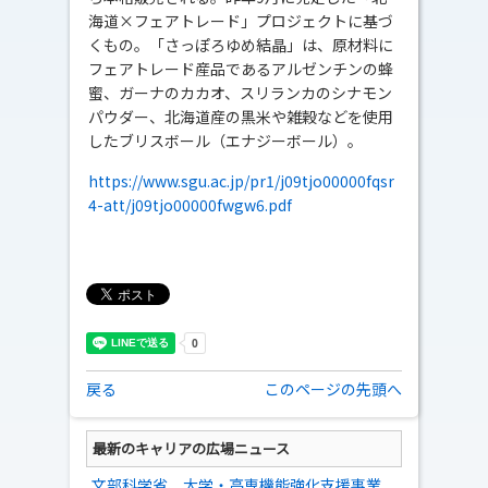
海道×フェアトレード」プロジェクトに基づ
くもの。「さっぽろゆめ結晶」は、原材料に
フェアトレード産品であるアルゼンチンの蜂
蜜、ガーナのカカオ、スリランカのシナモン
パウダー、北海道産の黒米や雑穀などを使用
したブリスボール（エナジーボール）。
https://www.sgu.ac.jp/pr1/j09tjo00000fqsr
4-att/j09tjo00000fwgw6.pdf
戻る
このページの先頭へ
最新のキャリアの広場ニュース
文部科学省、大学・高専機能強化支援事業