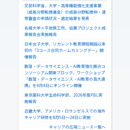
文部科学省、大学・高専機能強化支援事業
（成長分野転換基金）の成長分野転換枠・通
常審査の申請状況・選定結果を発表
名城大学×平岩鉄工所、協業プロジェクト成
果報告会実施報告
日本女子大学、リカレント教育課程開設以来
初の「3コース合同ホームカミングデー」開
催報告
数理・データサイエンス・AI教育強化拠点コ
ンソーシアム関東ブロック、ワークショップ
「数理・データサイエンス・AI教育の高大連
携」を9月4日にオンライン開催
東京薬科大学生命科学部、2026年度PBL実
施報告
近畿大学、アメリカ・ロサンゼルスでの海外
キャリア研修を8月5日～24日に実施
キャリアの広場ニュース一覧へ