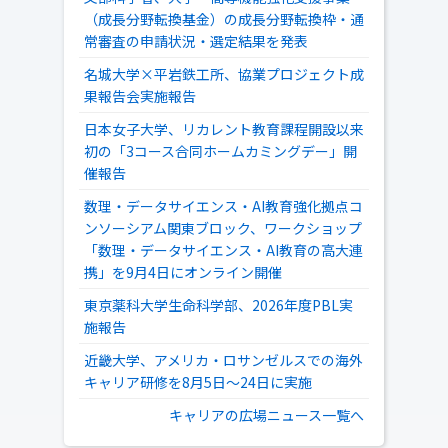
（成長分野転換基金）の成長分野転換枠・通
常審査の申請状況・選定結果を発表
名城大学×平岩鉄工所、協業プロジェクト成
果報告会実施報告
日本女子大学、リカレント教育課程開設以来
初の「3コース合同ホームカミングデー」開
催報告
数理・データサイエンス・AI教育強化拠点コ
ンソーシアム関東ブロック、ワークショップ
「数理・データサイエンス・AI教育の高大連
携」を9月4日にオンライン開催
東京薬科大学生命科学部、2026年度PBL実
施報告
近畿大学、アメリカ・ロサンゼルスでの海外
キャリア研修を8月5日～24日に実施
キャリアの広場ニュース一覧へ