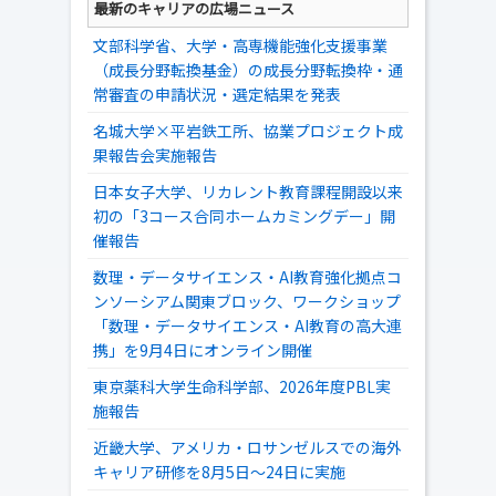
最新のキャリアの広場ニュース
文部科学省、大学・高専機能強化支援事業
（成長分野転換基金）の成長分野転換枠・通
常審査の申請状況・選定結果を発表
名城大学×平岩鉄工所、協業プロジェクト成
果報告会実施報告
日本女子大学、リカレント教育課程開設以来
初の「3コース合同ホームカミングデー」開
催報告
数理・データサイエンス・AI教育強化拠点コ
ンソーシアム関東ブロック、ワークショップ
「数理・データサイエンス・AI教育の高大連
携」を9月4日にオンライン開催
東京薬科大学生命科学部、2026年度PBL実
施報告
近畿大学、アメリカ・ロサンゼルスでの海外
キャリア研修を8月5日～24日に実施