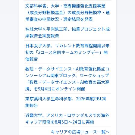
文部科学省、大学・高専機能強化支援事業
（成長分野転換基金）の成長分野転換枠・通
常審査の申請状況・選定結果を発表
名城大学×平岩鉄工所、協業プロジェクト成
果報告会実施報告
日本女子大学、リカレント教育課程開設以来
初の「3コース合同ホームカミングデー」開
催報告
数理・データサイエンス・AI教育強化拠点コ
ンソーシアム関東ブロック、ワークショップ
「数理・データサイエンス・AI教育の高大連
携」を9月4日にオンライン開催
東京薬科大学生命科学部、2026年度PBL実
施報告
近畿大学、アメリカ・ロサンゼルスでの海外
キャリア研修を8月5日～24日に実施
キャリアの広場ニュース一覧へ