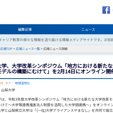
編集記事
ニュース
キャリア教育の様々な情報を送り届ける情報メディアサイトです。お気
広場TOP
>
広場ニュース一覧
> 広場ニュース詳細
大学、大学改革シンポジウム「地方における新たな
モデルの構築にむけて」を2月14日にオンライン開
/31
タグ：
地域活性化
：山梨大学
学は、令和3年度大学改革シンポジウム「地方における新たな大学改革モ
むけて～大学等連携推進法人制度を活用した大学間連携～」をオンライ
学と山梨県立大学は「(一社)大学アライアンスやまなし」を共同で設立。