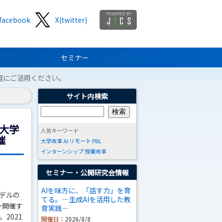
facebook
X(twitter)
セミナー
軽にご活用ください。
サイト内検索
大学
人気キーワード
催
大学改革
AI
リモート
PBL
インターンシップ
授業改革
セミナー・公開研究会情報
AIを味方に、「話す力」を育
デルの
てる。―生成AIを活用した教
ン開催す
育実践―
2021
開催日：
2026/8/8