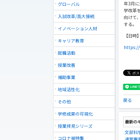
年3月
グローバル
学改革
入試改革/高大接続
向けて
する。
イノベーション人材
【日時】 
キャリア教育
https:/
就職活動
授業改善
補助事業
地域活性化
戻る
その他
学修成果の可視化
最新の
授業拝見シリーズ
文部科
コロナ禍特集
通常審