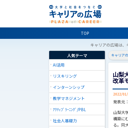
TOP
キャリアの広場は、
人気テーマ
キャリアの
AI活用
山梨
リスキリング
改革
インターンシップ
2022/01
教学マネジメント
発表元
ｱｸﾃｨﾌﾞﾗｰﾆﾝｸﾞ/PBL
山梨大
構築に
社会人基礎力
る。同大