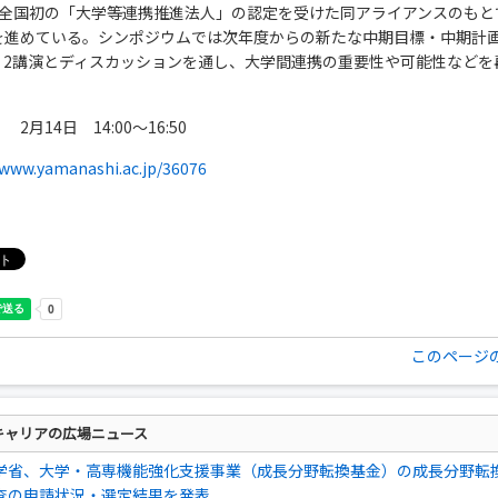
に全国初の「大学等連携推進法人」の認定を受けた同アライアンスのもと
を進めている。シンポジウムでは次年度からの新たな中期目標・中期計
、2講演とディスカッションを通し、大学間連携の重要性や可能性などを
2月14日 14:00～16:50
/www.yamanashi.ac.jp/36076
このページ
キャリアの広場ニュース
学省、大学・高専機能強化支援事業（成長分野転換基金）の成長分野転
査の申請状況・選定結果を発表