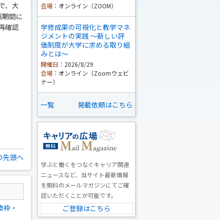
で、大
会場：
オンライン（ZOOM）
画期間に
再確認
学修成果の可視化と教学マネ
ジメントの実践 ～新しい評
価制度が大学に求める取り組
みとは～
開催日：
2026/8/29
会場：
オンライン（Zoomウェビ
ナー）
一覧
掲載依頼はこちら
の先頭へ
学ぶと働くをつなぐキャリア関連
ニュースなど、当サイト最新情報
を無料のメールマガジンにてご確
認いただくことが可能です。
換枠・
ご登録はこちら