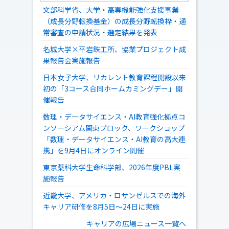
文部科学省、大学・高専機能強化支援事業
（成長分野転換基金）の成長分野転換枠・通
常審査の申請状況・選定結果を発表
名城大学×平岩鉄工所、協業プロジェクト成
果報告会実施報告
日本女子大学、リカレント教育課程開設以来
初の「3コース合同ホームカミングデー」開
催報告
数理・データサイエンス・AI教育強化拠点コ
ンソーシアム関東ブロック、ワークショップ
「数理・データサイエンス・AI教育の高大連
携」を9月4日にオンライン開催
東京薬科大学生命科学部、2026年度PBL実
施報告
近畿大学、アメリカ・ロサンゼルスでの海外
キャリア研修を8月5日～24日に実施
キャリアの広場ニュース一覧へ