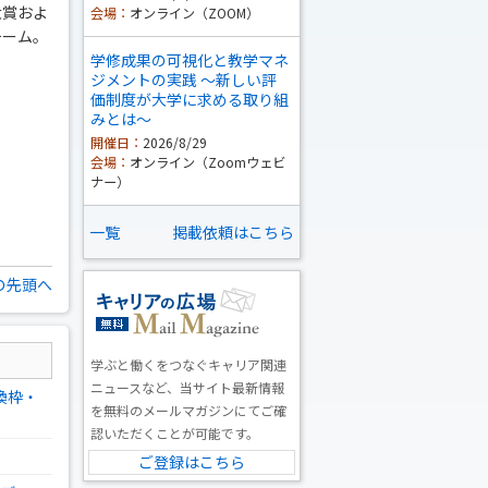
大賞およ
会場：
オンライン（ZOOM）
チーム。
学修成果の可視化と教学マネ
ジメントの実践 ～新しい評
価制度が大学に求める取り組
みとは～
開催日：
2026/8/29
会場：
オンライン（Zoomウェビ
ナー）
一覧
掲載依頼はこちら
の先頭へ
学ぶと働くをつなぐキャリア関連
ニュースなど、当サイト最新情報
換枠・
を無料のメールマガジンにてご確
認いただくことが可能です。
ご登録はこちら