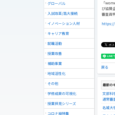
「wom
グローバル
び協賛
入試改革/高大接続
審査員
イノベーション人材
https:/
キャリア教育
就職活動
授業改善
補助事業
戻る
地域活性化
その他
最新の
学修成果の可視化
文部科
通常審
授業拝見シリーズ
名城大
コロナ禍特集