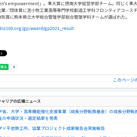
en’s empowerment」。準大賞に摂南大学経営学部チーム。同じく準
企業／団体賞に苫小牧工業高等専門学校創造工学科フロンティアコース
特別賞に熊本県立大学総合管理学部総合管理学科チームが選ばれた。
/biz100.org/gp/award/gp2021_result
このページ
キャリアの広場ニュース
学省、大学・高専機能強化支援事業（成長分野転換基金）の成長分野転
査の申請状況・選定結果を発表
学×平岩鉄工所、協業プロジェクト成果報告会実施報告