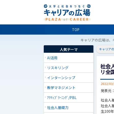
TOP
キャリアの広場は、
人気テーマ
キャリアの
AI活用
社会
リスキリング
リ全
インターンシップ
2022/03
教学マネジメント
発表元
ｱｸﾃｨﾌﾞﾗｰﾆﾝｸﾞ/PBL
社会人基
社会人
社会人基礎力
生10