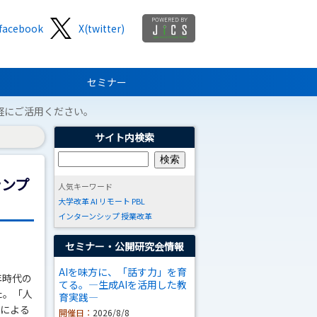
facebook
X(twitter)
セミナー
軽にご活用ください。
サイト内検索
ランプ
人気キーワード
大学改革
AI
リモート
PBL
インターンシップ
授業改革
セミナー・公開研究会情報
AIを味方に、「話す力」を育
年時代の
てる。―生成AIを活用した教
た。「人
育実践―
ムによる
開催日：
2026/8/8