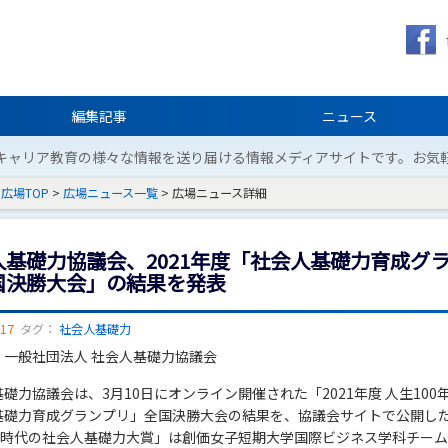
編集記事
ニュース
キャリア教育の様々な情報を送り届ける情報メディアサイトです。お気
広場TOP
>
広場ニュース一覧
> 広場ニュース詳細
人基礎力協議会、2021年度「社会人基礎力育成グ
国決勝大会」の結果を発表
/17
タグ：
社会人基礎力
：一般社団法人 社会人基礎力協議会
礎力協議会は、3月10日にオンライン開催された「2021年度 人生100
基礎力育成グランプリ」全国決勝大会の結果を、協議会サイトで公開し
0年時代の社会人基礎力大賞」は創価女子短期大学国際ビジネス学科チー