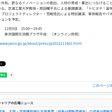
を共有。更なるイノベーションの創出、人材の育成・輩出につなげるこ
いる。芝浦工業大学教授・原田曜平氏による基調講演、「トビタテ！留
AN」プロジェクトディレクター・荒畦悟氏による特別講演、事例報告やパ
ションを予定。
12月9日 15:00～19:45
】 東京国際交流館プラザ平成 （オンライン併用）
/www.jasso.go.jp/about/press/jp2022111801.html
このページ
キャリアの広場ニュース
学省、大学・高専機能強化支援事業（成長分野転換基金）の成長分野転