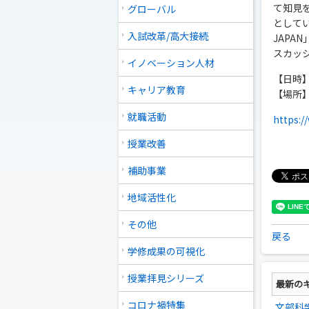
て知見
グローバル
として
入試改革/高大接続
JAP
スカッ
イノベーション人材
【日時】 
キャリア教育
【場所
就職活動
https:/
授業改善
補助事業
地域活性化
その他
戻る
学修成果の可視化
授業拝見シリーズ
最新の
コロナ禍特集
文部科