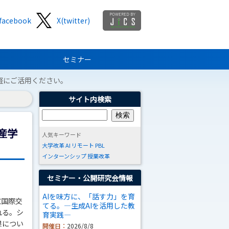
facebook
X(twitter)
セミナー
軽にご活用ください。
サイト内検索
産学
人気キーワード
大学改革
AI
リモート
PBL
インターンシップ
授業改革
セミナー・公開研究会情報
AIを味方に、「話す力」を育
京国際交
てる。―生成AIを活用した教
れる。シ
育実践―
果につい
開催日：
2026/8/8