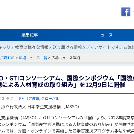
編集記事
ニュース
キャリア教育の様々な情報を送り届ける情報メディアサイトです。お気
広場TOP
>
広場ニュース一覧
> 広場ニュース詳細
SO・GTIコンソーシアム、国際シンポジウム「国際
携による人材育成の取り組み」を12月9日に開催
/18
タグ：
キャリア教育
,
グローバル
独立行政法人 日本学生支援機構（JASSO）
支援機構（JASSO）、GTIコンソーシアムの共催により、2022年度東
際シンポジウム「国際産学官連携による人材育成の取り組み」が開催さ
ウムでは、対面・オンラインで実施した産学官連携プログラム手法や成