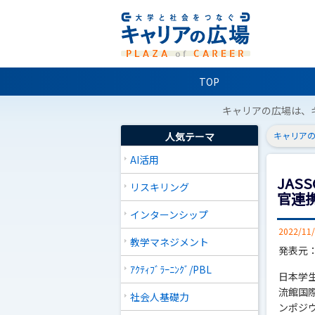
TOP
キャリアの広場は、
人気テーマ
キャリアの
AI活用
JAS
リスキリング
官連
インターンシップ
2022/11
教学マネジメント
発表元：
ｱｸﾃｨﾌﾞﾗｰﾆﾝｸﾞ/PBL
日本学生
流館国
社会人基礎力
ンポジ