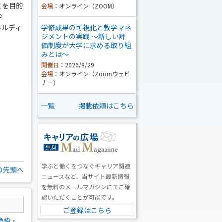
とを目的
会場：
オンライン（ZOOM）
学
ネルディ
学修成果の可視化と教学マネ
ジメントの実践 ～新しい評
価制度が大学に求める取り組
みとは～
開催日：
2026/8/29
会場：
オンライン（Zoomウェビ
ナー）
一覧
掲載依頼はこちら
学ぶと働くをつなぐキャリア関連
の先頭へ
ニュースなど、当サイト最新情報
を無料のメールマガジンにてご確
認いただくことが可能です。
ご登録はこちら
換枠・