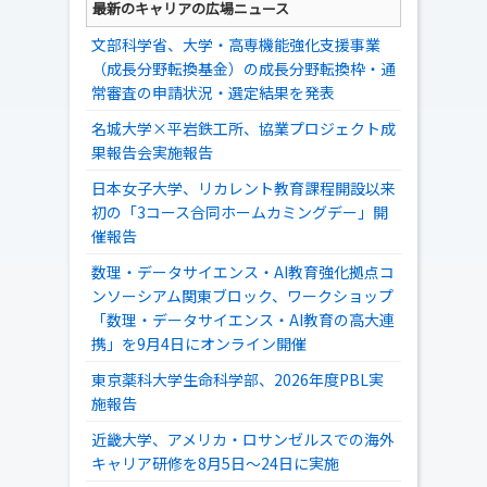
最新のキャリアの広場ニュース
文部科学省、大学・高専機能強化支援事業
（成長分野転換基金）の成長分野転換枠・通
常審査の申請状況・選定結果を発表
名城大学×平岩鉄工所、協業プロジェクト成
果報告会実施報告
日本女子大学、リカレント教育課程開設以来
初の「3コース合同ホームカミングデー」開
催報告
数理・データサイエンス・AI教育強化拠点コ
ンソーシアム関東ブロック、ワークショップ
「数理・データサイエンス・AI教育の高大連
携」を9月4日にオンライン開催
東京薬科大学生命科学部、2026年度PBL実
施報告
近畿大学、アメリカ・ロサンゼルスでの海外
キャリア研修を8月5日～24日に実施