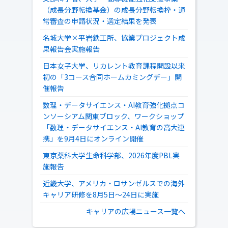
（成長分野転換基金）の成長分野転換枠・通
常審査の申請状況・選定結果を発表
名城大学×平岩鉄工所、協業プロジェクト成
果報告会実施報告
日本女子大学、リカレント教育課程開設以来
初の「3コース合同ホームカミングデー」開
催報告
数理・データサイエンス・AI教育強化拠点コ
ンソーシアム関東ブロック、ワークショップ
「数理・データサイエンス・AI教育の高大連
携」を9月4日にオンライン開催
東京薬科大学生命科学部、2026年度PBL実
施報告
近畿大学、アメリカ・ロサンゼルスでの海外
キャリア研修を8月5日～24日に実施
キャリアの広場ニュース一覧へ