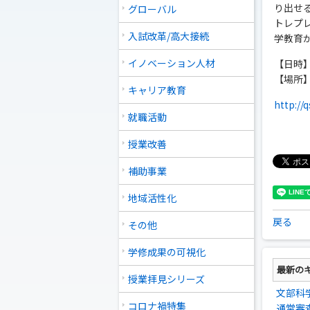
り出せ
グローバル
トレプ
入試改革/高大接続
学教育
イノベーション人材
【日時】 
【場所】
キャリア教育
http://
就職活動
授業改善
補助事業
地域活性化
戻る
その他
学修成果の可視化
最新の
授業拝見シリーズ
文部科
コロナ禍特集
通常審