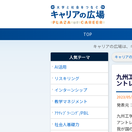
TOP
キャリアの広場は、
人気テーマ
キャリアの
AI活用
九州
リスキリング
ント
インターンシップ
2023/05
教学マネジメント
発表元
ｱｸﾃｨﾌﾞﾗｰﾆﾝｸﾞ/PBL
九州工
アント
社会人基礎力
我が国