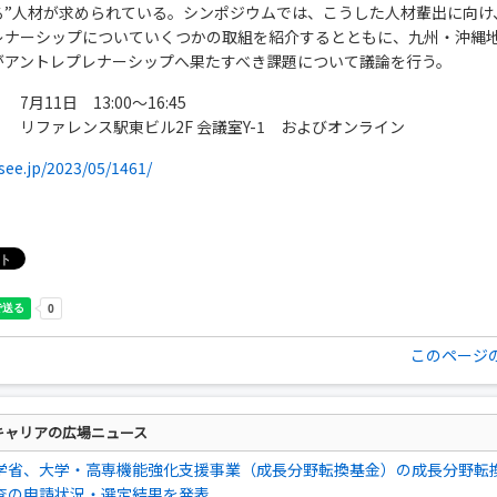
る”人材が求められている。シンポジウムでは、こうした人材輩出に向け
レナーシップについていくつかの取組を紹介するとともに、九州・沖縄
がアントレプレナーシップへ果たすべき課題について議論を行う。
7月11日 13:00～16:45
 リファレンス駅東ビル2F 会議室Y-1 およびオンライン
qsee.jp/2023/05/1461/
このページ
キャリアの広場ニュース
学省、大学・高専機能強化支援事業（成長分野転換基金）の成長分野転
査の申請状況・選定結果を発表