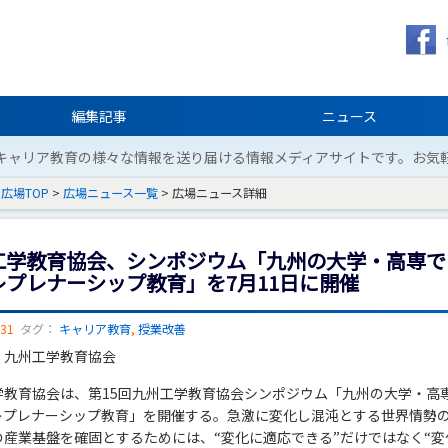
編集記事
ニュース
キャリア教育の様々な情報を送り届ける情報メディアサイトです。お気
広場TOP
>
広場ニュース一覧
> 広場ニュース詳細
工学教育協会、シンポジウム「九州の大学・高専で
レプレナーシップ教育」を7月11日に開催
/31
タグ：
キャリア教育
,
授業改善
：九州工学教育協会
学教育協会は、第15回九州工学教育協会シンポジウム「九州の大学・高
レプレナーシップ教育」を開催する。急激に変化し混沌とする世界情勢
の産業基盤を確固とするためには、“変化に適応できる”だけではなく“変