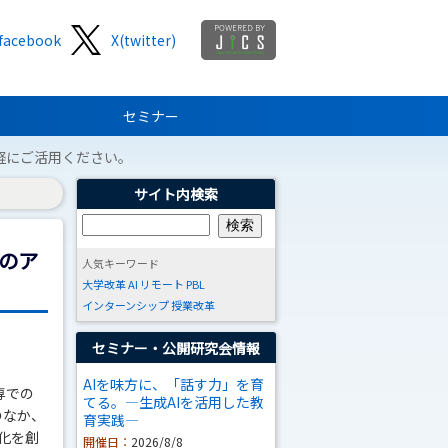
facebook
X(twitter)
セミナー
軽にご活用ください。
サイト内検索
のア
人気キーワード
大学改革
AI
リモート
PBL
インターンシップ
授業改革
セミナー・公開研究会情報
AIを味方に、「話す力」を育
専での
てる。―生成AIを活用した教
のなか、
育実践―
化を創
開催日：
2026/8/8