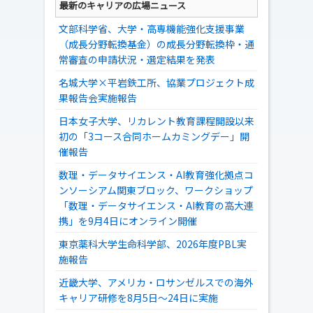
最新のキャリアの広場ニュース
文部科学省、大学・高専機能強化支援事業
（成長分野転換基金）の成長分野転換枠・通
常審査の申請状況・選定結果を発表
名城大学×平岩鉄工所、協業プロジェクト成
果報告会実施報告
日本女子大学、リカレント教育課程開設以来
初の「3コース合同ホームカミングデー」開
催報告
数理・データサイエンス・AI教育強化拠点コ
ンソーシアム関東ブロック、ワークショップ
「数理・データサイエンス・AI教育の高大連
携」を9月4日にオンライン開催
東京薬科大学生命科学部、2026年度PBL実
施報告
近畿大学、アメリカ・ロサンゼルスでの海外
キャリア研修を8月5日～24日に実施