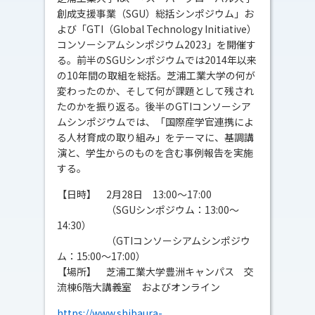
創成支援事業（SGU）総括シンポジウム」お
よび「GTI（Global Technology Initiative）
コンソーシアムシンポジウム2023」を開催す
る。前半のSGUシンポジウムでは2014年以来
の10年間の取組を総括。芝浦工業大学の何が
変わったのか、そして何が課題として残され
たのかを振り返る。後半のGTIコンソーシア
ムシンポジウムでは、「国際産学官連携によ
る人材育成の取り組み」をテーマに、基調講
演と、学生からのものを含む事例報告を実施
する。
【日時】 2月28日 13:00～17:00
（SGUシンポジウム：13:00～
14:30）
（GTIコンソーシアムシンポジウ
ム：15:00～17:00）
【場所】 芝浦工業大学豊洲キャンパス 交
流棟6階大講義室 およびオンライン
https://www.shibaura-