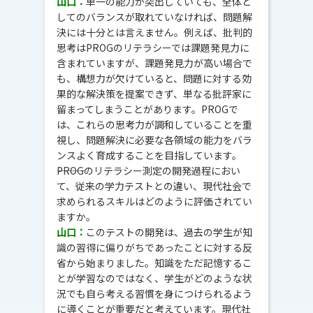
山口：
単一の能力が突出していても、全体と
してのバランスが取れていなければ、問題解
決には十分とは言えません。例えば、批判的
思考はPROGのリテラシーでは課題発見力に
含まれていますが、課題発見力が高い場合で
も、構想力が欠けていると、問題に対する効
果的な解決策を提案できず、単なる批評家に
留まってしまうことがあります。PROGで
は、これらの思考力が調和していることを重
視し、問題解決に必要な各領域の能力をバラ
ンスよく育成することを目指しています。
―――PROGのリテラシー測定の開発過程におい
て、従来の学力テストとの違い、現代社会で
求められるスキルはどのように評価されてい
ますか。
山口：
このテストの開発は、過去の学生が知
識の習得に偏りがちであったことに対する反
省から始まりました。知識をただ記憶するこ
とが学習なのではなく、学生がどのような状
況でも自ら考える習慣を身につけられるよう
に導くことが重要だと考えています。現代社