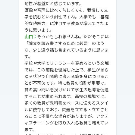
耐性が基盤だと感じています。
―――画像や音声に比べて苦しくても、我慢して文
字を読むという耐性ですね。大学でも「基礎
的な読解力」に注目する教員が増えてきたよ
うに思います。
山口：
そうかもしれませんね。ただそこには
「論文を読み書きするために必要」のよう
な、少し違う話も含まれているように思いま
す。
学校や大学でリテラシーを高めるという文脈
では、この前提を理解した上で、学生があら
ゆる状況で自発的に考える癖を身につけるこ
とが不可欠です。特に教員の役割が重要で、
質の高い問いを投げかけて学生の思考を促進
することが求められます。高校の現場では、
多くの教員が教科書をベースに伝えるスタイ
ルに依存しており、問題を立てる・立てさせ
ることに不慣れな場合がありますが、アクテ
ィブラーニングを取り入れる教員も増えてい
ます。