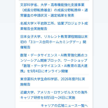
文部科学省、大学・高専機能強化支援事業
（成長分野転換基金）の成長分野転換枠・通
常審査の申請状況・選定結果を発表
名城大学×平岩鉄工所、協業プロジェクト成
果報告会実施報告
日本女子大学、リカレント教育課程開設以来
初の「3コース合同ホームカミングデー」開
催報告
数理・データサイエンス・AI教育強化拠点コ
ンソーシアム関東ブロック、ワークショップ
「数理・データサイエンス・AI教育の高大連
携」を9月4日にオンライン開催
東京薬科大学生命科学部、2026年度PBL実
施報告
近畿大学、アメリカ・ロサンゼルスでの海外
キャリア研修を8月5日～24日に実施
キャリアの広場ニュース一覧へ