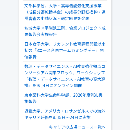
文部科学省、大学・高専機能強化支援事業
（成長分野転換基金）の成長分野転換枠・通
常審査の申請状況・選定結果を発表
名城大学×平岩鉄工所、協業プロジェクト成
果報告会実施報告
日本女子大学、リカレント教育課程開設以来
初の「3コース合同ホームカミングデー」開
催報告
数理・データサイエンス・AI教育強化拠点コ
ンソーシアム関東ブロック、ワークショップ
「数理・データサイエンス・AI教育の高大連
携」を9月4日にオンライン開催
東京薬科大学生命科学部、2026年度PBL実
施報告
近畿大学、アメリカ・ロサンゼルスでの海外
キャリア研修を8月5日～24日に実施
キャリアの広場ニュース一覧へ