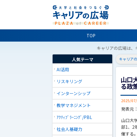
TOP
キャリアの広場は、
人気テーマ
キャリアの
AI活用
山口
リスキリング
る政
インターンシップ
2025/07
教学マネジメント
発表元
ｱｸﾃｨﾌﾞﾗｰﾆﾝｸﾞ/PBL
山口大
部1、
社会人基礎力
催する