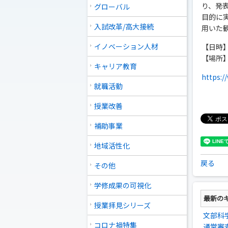
り、発
グローバル
目的に
入試改革/高大接続
用いた
イノベーション人材
【日時】 
【場所】
キャリア教育
https:/
就職活動
授業改善
補助事業
地域活性化
戻る
その他
学修成果の可視化
最新の
授業拝見シリーズ
文部科
コロナ禍特集
通常審