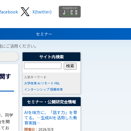
facebook
X(twitter)
セミナー
軽にご活用ください。
サイト内検索
関す
人気キーワード
大学改革
AI
リモート
PBL
インターンシップ
授業改革
セミナー・公開研究会情報
AIを味方に、「話す力」を育
き、同学
てる。―生成AIを活用した教
会を開
育実践―
してお
開催日：
2026/8/8