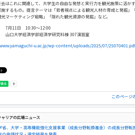
表会はこれに関連して、大学生の自由な発想と実行力を観光施策に活か
実施するもの。提言テーマは「若者視点による観光人材の育成と発掘」「
観光マーケティング戦略」「隠れた観光資源の発掘」など。
7月11日 10:30～12:00
 山口大学経済学部経済学研究科棟 307演習室
/www.yamaguchi-u.ac.jp/wp-content/uploads/2025/07/25070401.pd
このページ
キャリアの広場ニュース
学省、大学・高専機能強化支援事業（成長分野転換基金）の成長分野転
査の申請状況・選定結果を発表