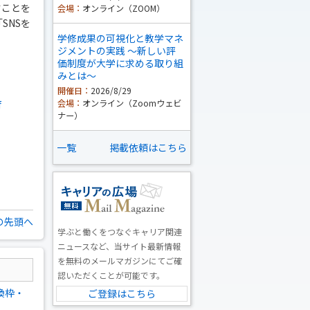
すことを
会場：
オンライン（ZOOM）
SNSを
学修成果の可視化と教学マネ
ジメントの実践 ～新しい評
価制度が大学に求める取り組
みとは～
開催日：
2026/8/29
会場：
オンライン（Zoomウェビ
f
ナー）
一覧
掲載依頼はこちら
の先頭へ
学ぶと働くをつなぐキャリア関連
ニュースなど、当サイト最新情報
を無料のメールマガジンにてご確
認いただくことが可能です。
換枠・
ご登録はこちら