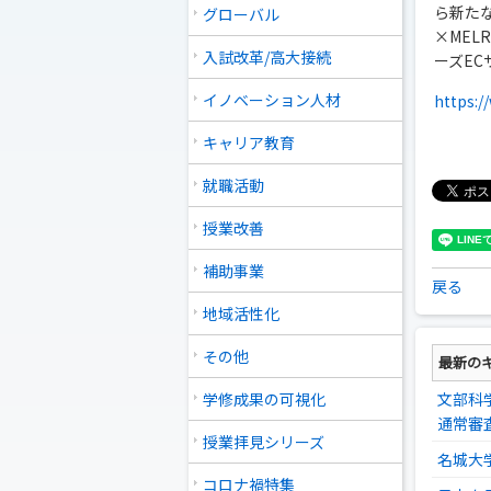
ら新た
グローバル
×MEL
入試改革/高大接続
ーズE
イノベーション人材
https:/
キャリア教育
就職活動
授業改善
補助事業
戻る
地域活性化
その他
最新の
学修成果の可視化
文部科
通常審
授業拝見シリーズ
名城大
コロナ禍特集