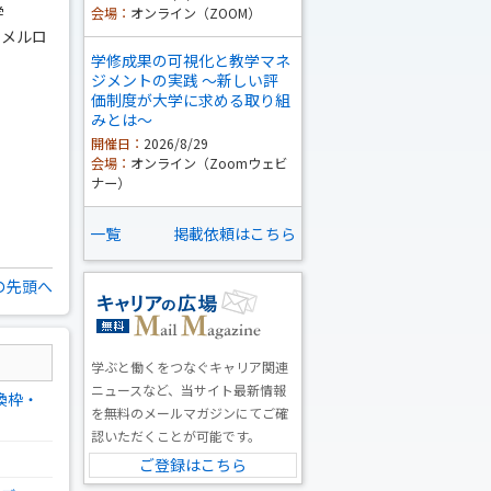
学
会場：
オンライン（ZOOM）
らメルロ
学修成果の可視化と教学マネ
ジメントの実践 ～新しい評
価制度が大学に求める取り組
みとは～
開催日：
2026/8/29
会場：
オンライン（Zoomウェビ
ナー）
一覧
掲載依頼はこちら
の先頭へ
学ぶと働くをつなぐキャリア関連
ニュースなど、当サイト最新情報
換枠・
を無料のメールマガジンにてご確
認いただくことが可能です。
ご登録はこちら