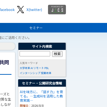
facebook
X(twitter)
セミナー
軽にご活用ください。
サイト内検索
共同
人気キーワード
大学改革
AI
リモート
PBL
インターンシップ
授業改革
セミナー・公開研究会情報
AIを味方に、「話す力」を育
ローズと
てる。―生成AIを活用した教
良質な生
育実践―
らしなが
開催日：
2026/8/8