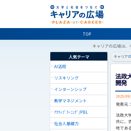
TOP
キャリアの広場は、
人気テーマ
キャリアの
AI活用
法政
リスキリング
開発
インターンシップ
2025/09
教学マネジメント
発表元
ｱｸﾃｨﾌﾞﾗｰﾆﾝｸﾞ/PBL
法政大
共に、
社会人基礎力
地であ