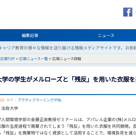
編集記事
ニュース
キャリア教育の様々な情報を送り届ける情報メディアサイトです。お気
広場TOP
>
広場ニュース一覧
> 広場ニュース詳細
大学の学生がメルローズと「残反」を用いた衣服を
/18
タグ：
アクティブラーニング/PBL
：法政大学
学人間環境学部の金藤正直教授ゼミナールは、アパレル企業の(株)メル
衣服の生産過程で廃棄されてしまう「残反」を用いた衣服を共同開発。
る「残反」を廃棄物ではなく資源として活用することで、環境負荷を減