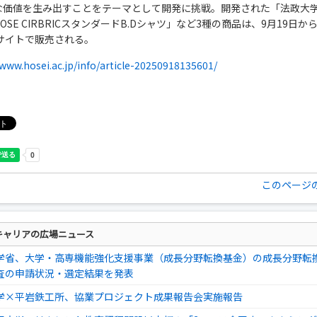
な価値を生み出すことをテーマとして開発に挑戦。開発された「法政大
ROSE CIRBRICスタンダードB.Dシャツ」など3種の商品は、9月19日か
Cサイトで販売される。
/www.hosei.ac.jp/info/article-20250918135601/
このページ
キャリアの広場ニュース
学省、大学・高専機能強化支援事業（成長分野転換基金）の成長分野転
査の申請状況・選定結果を発表
学×平岩鉄工所、協業プロジェクト成果報告会実施報告