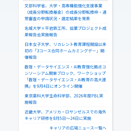
文部科学省、大学・高専機能強化支援事業
（成長分野転換基金）の成長分野転換枠・通
常審査の申請状況・選定結果を発表
名城大学×平岩鉄工所、協業プロジェクト成
果報告会実施報告
日本女子大学、リカレント教育課程開設以来
初の「3コース合同ホームカミングデー」開
催報告
数理・データサイエンス・AI教育強化拠点コ
ンソーシアム関東ブロック、ワークショップ
「数理・データサイエンス・AI教育の高大連
携」を9月4日にオンライン開催
東京薬科大学生命科学部、2026年度PBL実
施報告
近畿大学、アメリカ・ロサンゼルスでの海外
キャリア研修を8月5日～24日に実施
キャリアの広場ニュース一覧へ