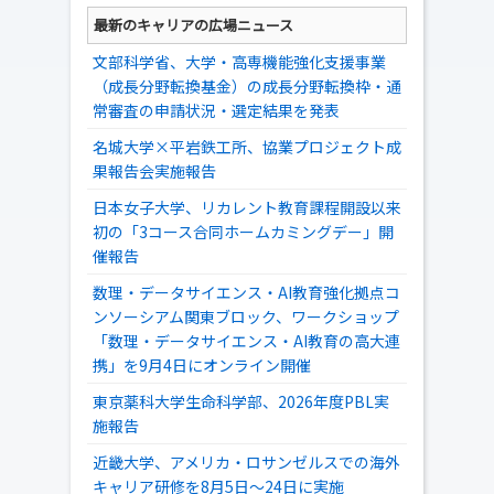
最新のキャリアの広場ニュース
文部科学省、大学・高専機能強化支援事業
（成長分野転換基金）の成長分野転換枠・通
常審査の申請状況・選定結果を発表
名城大学×平岩鉄工所、協業プロジェクト成
果報告会実施報告
日本女子大学、リカレント教育課程開設以来
初の「3コース合同ホームカミングデー」開
催報告
数理・データサイエンス・AI教育強化拠点コ
ンソーシアム関東ブロック、ワークショップ
「数理・データサイエンス・AI教育の高大連
携」を9月4日にオンライン開催
東京薬科大学生命科学部、2026年度PBL実
施報告
近畿大学、アメリカ・ロサンゼルスでの海外
キャリア研修を8月5日～24日に実施