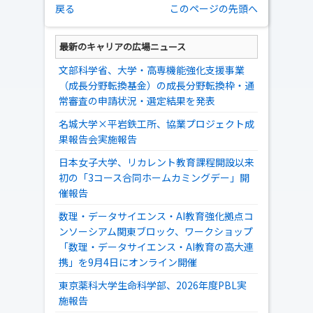
戻る
このページの先頭へ
最新のキャリアの広場ニュース
文部科学省、大学・高専機能強化支援事業
（成長分野転換基金）の成長分野転換枠・通
常審査の申請状況・選定結果を発表
名城大学×平岩鉄工所、協業プロジェクト成
果報告会実施報告
日本女子大学、リカレント教育課程開設以来
初の「3コース合同ホームカミングデー」開
催報告
数理・データサイエンス・AI教育強化拠点コ
ンソーシアム関東ブロック、ワークショップ
「数理・データサイエンス・AI教育の高大連
携」を9月4日にオンライン開催
東京薬科大学生命科学部、2026年度PBL実
施報告