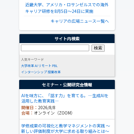
近畿大学、アメリカ・ロサンゼルスでの海外
キャリア研修を8月5日～24日に実施
キャリアの広場ニュース一覧へ
サイト内検索
人気キーワード
大学改革
AI
リモート
PBL
インターンシップ
授業改革
セミナー・公開研究会情報
AIを味方に、「話す力」を育てる。―生成AIを
活用した教育実践―
開催日：
2026/8/8
会場：
オンライン（ZOOM）
学修成果の可視化と教学マネジメントの実践 ～
新しい評価制度が大学に求める取り組みとは～