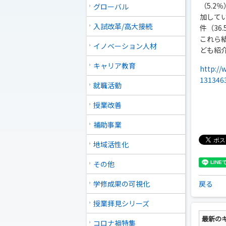
（5.2
グローバル
加して
入試改革/高大接続
件（36
これら
イノベーション人材
ども紹
キャリア教育
http://
131346
就職活動
授業改善
補助事業
地域活性化
その他
学修成果の可視化
戻る
授業拝見シリーズ
最新の
コロナ禍特集