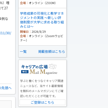
6％）増
会場：
オンライン（ZOOM）
て27
学修成果の可視化と教学マネ
ジメントの実践 ～新しい評
事例な
価制度が大学に求める取り組
みとは～
開催日：
2026/8/29
/11/30/
会場：
オンライン（Zoomウェビ
ナー）
一覧
掲載依頼はこちら
学ぶと働くをつなぐキャリア関連
ニュースなど、当サイト最新情報
の先頭へ
を無料のメールマガジンにてご確
認いただくことが可能です。
ご登録はこちら