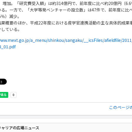
％）増加。「研究費受入額」は約314億円で、前年度に比べ約20億円（6.
いる。一方で、「大学等発ベンチャーの設立数」は47件で、前年度に比べ
.5％）減少。
結果概要のほか、平成22年度における産学官連携活動の主な具体的成果
介している。
www.mext.go.jp/a_menu/shinkou/sangaku/__icsFiles/afieldfile/2011
3_01.pdf
このページ
キャリアの広場ニュース