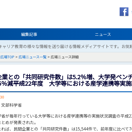
編集記事
ニュース
キャリア教育の様々な情報を送り届ける情報メディアサイトです。お気
広場TOP
>
広場ニュース一覧
> 広場ニュース詳細
企業との「共同研究件数」は5.2％増、大学発ベン
.5％減――平成22年度 大学等における産学連携等実
/30
：文部科学省
学省が毎年行っている大学等における産学連携等の実施状況調査の平成2
まとめが発表された。
れば、民間企業との「共同研究件数」は15,544件で、前年度に比べて7