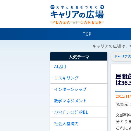
TOP
キャリアの広場は、
人気テーマ
キャリアの
AI活用
民間
リスキリング
は36
インターンシップ
2011/11
教学マネジメント
発表元
ｱｸﾃｨﾌﾞﾗｰﾆﾝｸﾞ/PBL
文部科
分とり
社会人基礎力
これによ