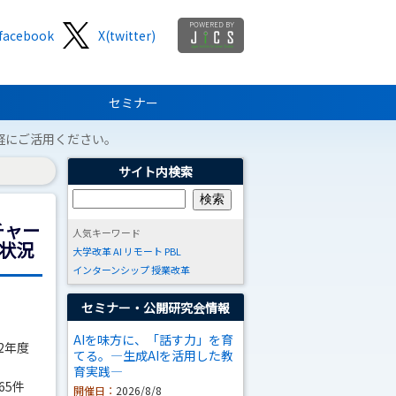
facebook
X(twitter)
セミナー
軽にご活用ください。
サイト内検索
チャー
人気キーワード
施状況
大学改革
AI
リモート
PBL
インターンシップ
授業改革
セミナー・公開研究会情報
AIを味方に、「話す力」を育
2年度
てる。―生成AIを活用した教
育実践―
65件
開催日：
2026/8/8