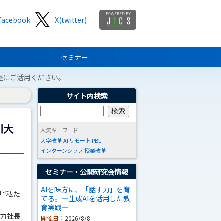
facebook
X(twitter)
セミナー
軽にご活用ください。
サイト内検索
川大
人気キーワード
大学改革
AI
リモート
PBL
インターンシップ
授業改革
セミナー・公開研究会情報
AIを味方に、「話す力」を育
「“私た
てる。―生成AIを活用した教
育実践―
電力社長
開催日：
2026/8/8