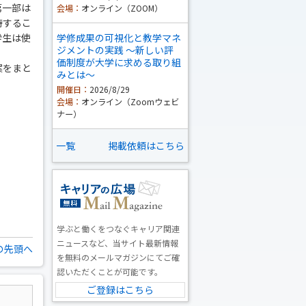
第一部は
会場：
オンライン（ZOOM）
待するこ
学生は使
学修成果の可視化と教学マネ
ジメントの実践 ～新しい評
価制度が大学に求める取り組
案をまと
みとは～
開催日：
2026/8/29
会場：
オンライン（Zoomウェビ
ナー）
一覧
掲載依頼はこちら
学ぶと働くをつなぐキャリア関連
ニュースなど、当サイト最新情報
の先頭へ
を無料のメールマガジンにてご確
認いただくことが可能です。
ご登録はこちら