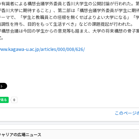
の有識者による構想会議学外委員と香川大学生の公開討論が行われた。
が香川大学に期待すること」、第二部は「構想会議学外委員が学生に期
テーマで、「学生と教職員との垣根を無くせばよりよい大学になる」「
協調性を持ち、目的をもって生活すべき」などの課題提起が行われた。
学構想会議は今回の学生からの意見等も踏まえ、大学の将来構想の骨子
定。
www.kagawa-u.ac.jp/articles/000/008/626/
このページ
キャリアの広場ニュース