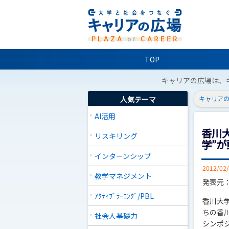
TOP
キャリアの広場は、
人気テーマ
キャリアの
AI活用
香川
リスキリング
学”
インターンシップ
2012/02
教学マネジメント
発表元
ｱｸﾃｨﾌﾞﾗｰﾆﾝｸﾞ/PBL
香川大
ちの香
社会人基礎力
シンポ