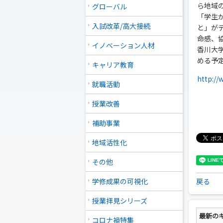
ら地域
グローバル
「学生
入試改革/高大接続
と」が
命感、
イノベーション人材
香川大
める予
キャリア教育
http://
就職活動
授業改善
補助事業
地域活性化
その他
学修成果の可視化
戻る
授業拝見シリーズ
最新の
コロナ禍特集