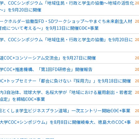
学、COCシンポジウム「地域住民・行政と学生の協働～地域の活性化
2
～」を9月20日に開催
ークホルダー協働型FD・SDワークショップ～やまぐち未来創生人材
2
育成について考える～」を9月13日に開催――COC+事業
学、COCシンポジウム「地域住民・行政と学生の協働」を9月20日に
2
道COC+コンソーシアム交流会」を9月27日に開催
2
学COC+推進機構、「第1回FD研修会」開催報告
2
OC+トップセミナー「都会に負けない『採用力』」を9月18日に開催
2
内3自治体、琉球大学、名桜大学が「地域における雇用創出・若者定
2
定」を締結――COC+事業
回とくしま学生ビジネスプラン道場」一次エントリー開始――COC+事業
2
大学COC+シンポジウム」を8月8日に開催――岐阜大、徳島大のCOC+事
2