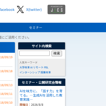
facebook
X(twitter)
セミナー
軽にご活用ください。
サイト内検索
018/09/19
人気キーワード
大学改革
AI
リモート
PBL
018/09/18
インターンシップ
授業改革
セミナー・公開研究会情報
018/09/13
AIを味方に、「話す力」を育
018/09/11
てる。―生成AIを活用した教
育実践―
018/09/10
開催日：
2026/8/8