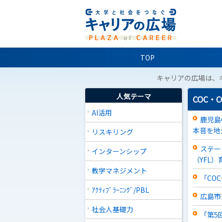
TOP
キャリアの広場は、
人気テーマ
COC・
AI活用
鹿児島
本音を地
リスキリング
ステー
インターンシップ
（YFL）
教学マネジメント
「CO
ｱｸﾃｨﾌﾞﾗｰﾆﾝｸﾞ/PBL
広島市
社会人基礎力
「第5