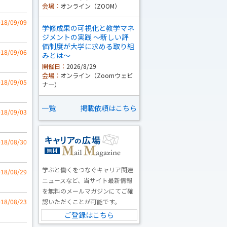
会場：
オンライン（ZOOM）
018/09/09
学修成果の可視化と教学マネ
ジメントの実践 ～新しい評
価制度が大学に求める取り組
018/09/06
みとは～
開催日：
2026/8/29
会場：
オンライン（Zoomウェビ
018/09/05
ナー）
一覧
掲載依頼はこちら
018/09/03
018/08/30
学ぶと働くをつなぐキャリア関連
018/08/29
ニュースなど、当サイト最新情報
を無料のメールマガジンにてご確
018/08/23
認いただくことが可能です。
ご登録はこちら