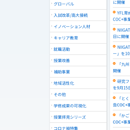
に開催
グローバル
YFL
入試改革/高大接続
COC+事
イノベーション人材
NII
日に開催
キャリア教育
NII
就職活動
ー」を1
授業改善
「九州
開催
補助事業
研究フ
地域活性化
を9月1
その他
「とく
告――COC
学修成果の可視化
「かご
授業拝見シリーズ
――COC+事
コロナ禍特集