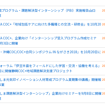
育成プログラム・課題解決型インターンシップ（PBI）実施報告――山口
2
業
GATA COC+「地域包括ケアに向けた多職種との交流・研修会」を10月20
2
GATA COC+、企業向け「インターンシップ受入プログラム作成セミナ
2
0月3日に開催
・沖縄COC/COC+合同シンポジウム IN ながさき2018」を10月20日に
2
ォーラム「伊豆半島をフィールドにした学習・交流・協働を考える」
2
5日に開催――静岡COC+地域課題解決支援プロジェクト
しま元気印イノベーション人材育成プログラム夏期集中講義」開催報
2
+事業
しま課題解決型インターンシップ」企業向けセミナーを9月8日に開催
2
業