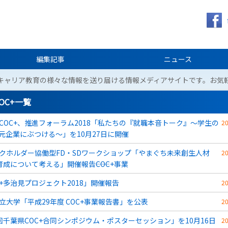
編集記事
ニュース
キャリア教育の様々な情報を送り届ける情報メディアサイトです。お気
COC+一覧
COC+、推進フォーラム2018「私たちの『就職本音トーク』～学生の
2
元企業にぶつける～」を10月27日に開催
クホルダー協働型FD・SDワークショップ「やまぐち未来創生人材
2
育成について考える」開催報告――COC+事業
C+多治見プロジェクト2018」開催報告
2
立大学「平成29年度 COC+事業報告書」を公表
2
回千葉県COC+合同シンポジウム・ポスターセッション」を10月16日
2