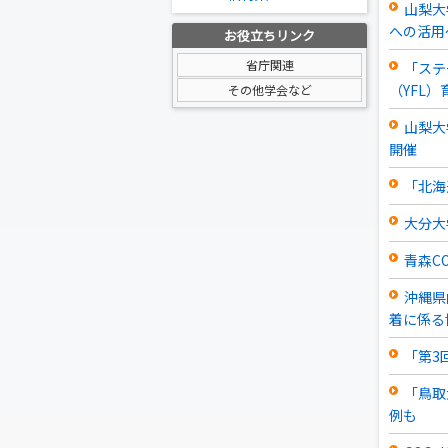
山梨大
への活用
お役立ちリンク
省庁関連
「ステ
（YFL）
その他学会など
山梨大
開催
「北海
大分大
青森C
沖縄県
着に係る協
「第3
「鳥取
例も