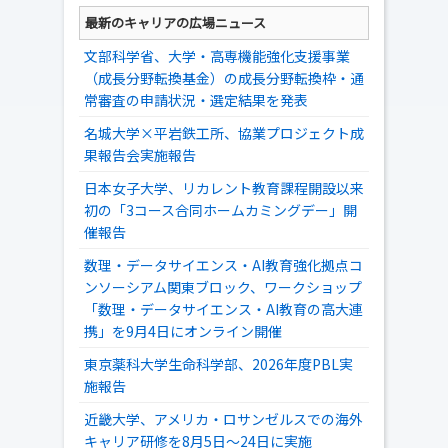
最新のキャリアの広場ニュース
文部科学省、大学・高専機能強化支援事業
（成長分野転換基金）の成長分野転換枠・通
常審査の申請状況・選定結果を発表
名城大学×平岩鉄工所、協業プロジェクト成
果報告会実施報告
日本女子大学、リカレント教育課程開設以来
初の「3コース合同ホームカミングデー」開
催報告
数理・データサイエンス・AI教育強化拠点コ
ンソーシアム関東ブロック、ワークショップ
「数理・データサイエンス・AI教育の高大連
携」を9月4日にオンライン開催
東京薬科大学生命科学部、2026年度PBL実
施報告
近畿大学、アメリカ・ロサンゼルスでの海外
キャリア研修を8月5日～24日に実施