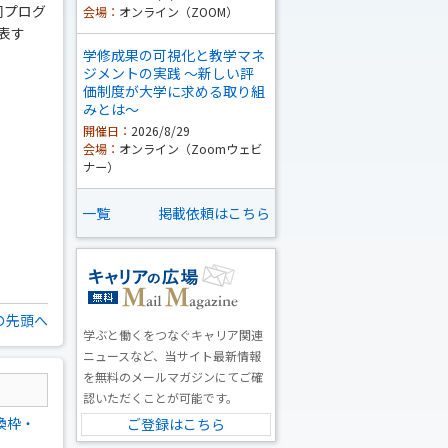
同プログ
会場：
オンライン（ZOOM）
表す
学修成果の可視化と教学マネ
ジメントの実践 ～新しい評
価制度が大学に求める取り組
みとは～
開催日：
2026/8/29
会場：
オンライン（Zoomウェビ
ナー）
一覧
掲載依頼はこちら
の先頭へ
学ぶと働くをつなぐキャリア関連
ニュースなど、当サイト最新情報
を無料のメールマガジンにてご確
認いただくことが可能です。
換枠・
ご登録はこちら