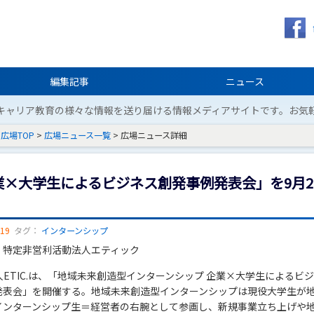
編集記事
ニュース
キャリア教育の様々な情報を送り届ける情報メディアサイトです。お気
広場TOP
>
広場ニュース一覧
> 広場ニュース詳細
業×大学生によるビジネス創発事例発表会」を9月
/19
タグ：
インターンシップ
：特定非営利活動法人エティック
人ETIC.は、「地域未来創造型インターンシップ 企業×大学生によるビ
発表会」を開催する。地域未来創造型インターンシップは現役大学生が
インターンシップ生＝経営者の右腕として参画し、新規事業立ち上げや