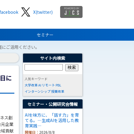
facebook
X(twitter)
セミナー
軽にご活用ください。
サイト内検索
2日に
人気キーワード
大学改革
AI
リモート
PBL
インターンシップ
授業改革
セミナー・公開研究会情報
AIを味方に、「話す力」を育
ジネス創
てる。―生成AIを活用した教
地元企業
育実践―
地域貢献
開催日：
2026/8/8