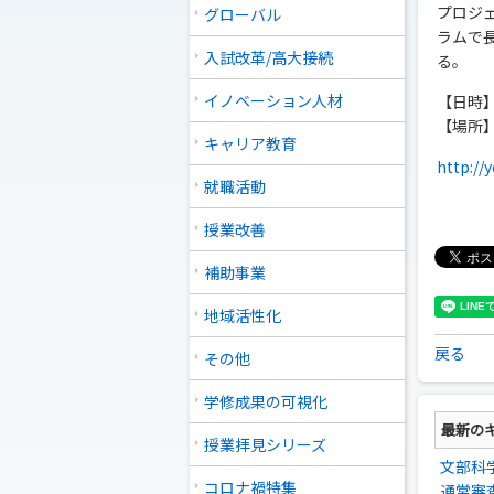
プロジ
グローバル
ラムで
入試改革/高大接続
る。
イノベーション人材
【日時】 
【場所】
キャリア教育
http://
就職活動
授業改善
補助事業
地域活性化
戻る
その他
学修成果の可視化
最新の
授業拝見シリーズ
文部科
コロナ禍特集
通常審