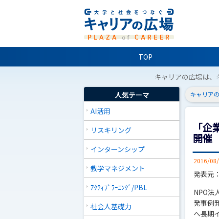
TOP
キャリアの広場は、
人気テーマ
キャリアの
AI活用
「企
リスキリング
開催
インターンシップ
2016/08
教学マネジメント
発表元
ｱｸﾃｨﾌﾞﾗｰﾆﾝｸﾞ/PBL
NPO法
発事例
社会人基礎力
へ長期