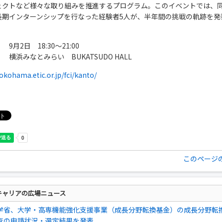
ェクトなど様々な取り組みを推進するプログラム。このイベントでは、
長期インターンシップを行なった経験者5人が、半年間の挑戦の軌跡を発
9月2日 18:30～21:00
 横浜みなとみらい BUKATSUDO HALL
yokohama.etic.or.jp/fci/kanto/
このページ
キャリアの広場ニュース
学省、大学・高専機能強化支援事業（成長分野転換基金）の成長分野転
査の申請状況・選定結果を発表