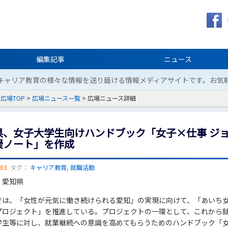
編集記事
ニュース
キャリア教育の様々な情報を送り届ける情報メディアサイトです。お気
広場TOP
>
広場ニュース一覧
> 広場ニュース詳細
県、女子大学生向けハンドブック「女子×仕事 ジ
援ノート」を作成
/03
タグ：
キャリア教育
,
就職活動
：愛知県
では、「女性が元気に働き続けられる愛知」の実現に向けて、「あいち
プロジェクト」を推進している。プロジェクトの一環として、これから
学生等に対し、就業継続への意識を高めてもらうためのハンドブック「