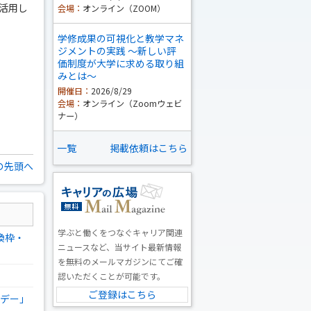
で活用し
会場：
オンライン（ZOOM）
。
学修成果の可視化と教学マネ
ジメントの実践 ～新しい評
価制度が大学に求める取り組
みとは～
開催日：
2026/8/29
会場：
オンライン（Zoomウェビ
ナー）
一覧
掲載依頼はこちら
の先頭へ
学ぶと働くをつなぐキャリア関連
換枠・
ニュースなど、当サイト最新情報
を無料のメールマガジンにてご確
認いただくことが可能です。
ご登録はこちら
グデー」