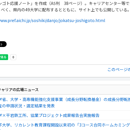
ョシゴト応援ノート」を作成（A5判 38ページ）。キャリアセンター等
うべく、県内の49大学に配布するとともに、サイト上でも公開している
www.pref.aichi.jp/soshiki/danjo/jokatsu-joshigoto.html
このページ
キャリアの広場ニュース
学省、大学・高専機能強化支援事業（成長分野転換基金）の成長分野転
査の申請状況・選定結果を発表
学×平岩鉄工所、協業プロジェクト成果報告会実施報告
子大学、リカレント教育課程開設以来初の「3コース合同ホームカミン