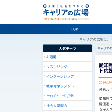
TOP
キャリアの広場は、
人気テーマ
キャリアの
AI活用
愛知
リスキリング
ト応
インターンシップ
2016/10
教学マネジメント
発表元
ｱｸﾃｨﾌﾞﾗｰﾆﾝｸﾞ/PBL
愛知県
躍促進
社会人基礎力
女子大