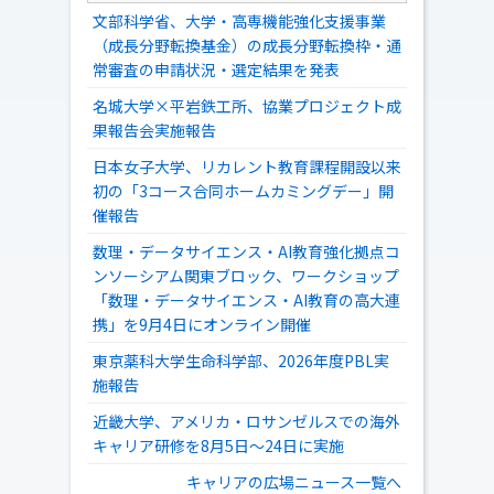
文部科学省、大学・高専機能強化支援事業
（成長分野転換基金）の成長分野転換枠・通
常審査の申請状況・選定結果を発表
名城大学×平岩鉄工所、協業プロジェクト成
果報告会実施報告
日本女子大学、リカレント教育課程開設以来
初の「3コース合同ホームカミングデー」開
催報告
数理・データサイエンス・AI教育強化拠点コ
ンソーシアム関東ブロック、ワークショップ
「数理・データサイエンス・AI教育の高大連
携」を9月4日にオンライン開催
東京薬科大学生命科学部、2026年度PBL実
施報告
近畿大学、アメリカ・ロサンゼルスでの海外
キャリア研修を8月5日～24日に実施
キャリアの広場ニュース一覧へ