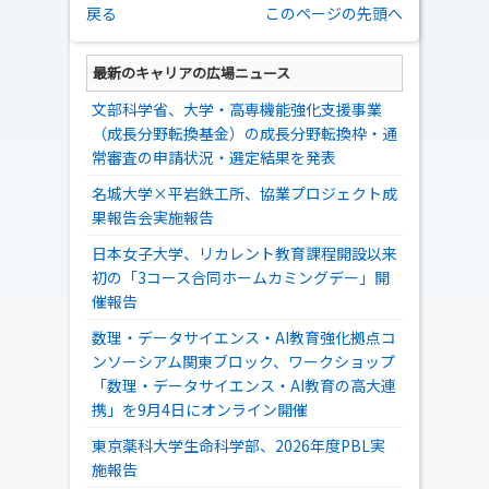
戻る
このページの先頭へ
最新のキャリアの広場ニュース
文部科学省、大学・高専機能強化支援事業
（成長分野転換基金）の成長分野転換枠・通
常審査の申請状況・選定結果を発表
名城大学×平岩鉄工所、協業プロジェクト成
果報告会実施報告
日本女子大学、リカレント教育課程開設以来
初の「3コース合同ホームカミングデー」開
催報告
数理・データサイエンス・AI教育強化拠点コ
ンソーシアム関東ブロック、ワークショップ
「数理・データサイエンス・AI教育の高大連
携」を9月4日にオンライン開催
東京薬科大学生命科学部、2026年度PBL実
施報告