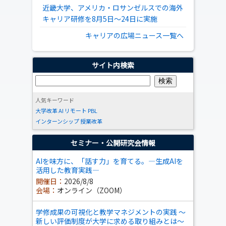
近畿大学、アメリカ・ロサンゼルスでの海外
キャリア研修を8月5日～24日に実施
キャリアの広場ニュース一覧へ
サイト内検索
人気キーワード
大学改革
AI
リモート
PBL
インターンシップ
授業改革
セミナー・公開研究会情報
AIを味方に、「話す力」を育てる。―生成AIを
活用した教育実践―
開催日：
2026/8/8
会場：
オンライン（ZOOM）
学修成果の可視化と教学マネジメントの実践 ～
新しい評価制度が大学に求める取り組みとは～