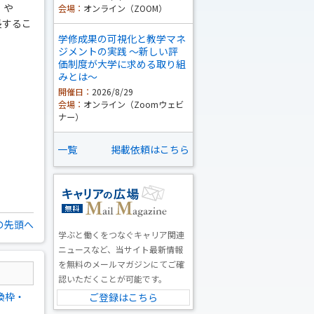
」や
会場：
オンライン（ZOOM）
長するこ
学修成果の可視化と教学マネ
ジメントの実践 ～新しい評
価制度が大学に求める取り組
みとは～
開催日：
2026/8/29
会場：
オンライン（Zoomウェビ
ナー）
一覧
掲載依頼はこちら
の先頭へ
学ぶと働くをつなぐキャリア関連
ニュースなど、当サイト最新情報
を無料のメールマガジンにてご確
認いただくことが可能です。
換枠・
ご登録はこちら