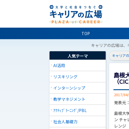
TOP
キャリアの広場は、
人気テーマ
キャリアの
AI活用
島根
リスキリング
（CI
インターンシップ
2017/04
教学マネジメント
発表元
ｱｸﾃｨﾌﾞﾗｰﾆﾝｸﾞ/PBL
島根大
ン チャ
社会人基礎力
レンジ