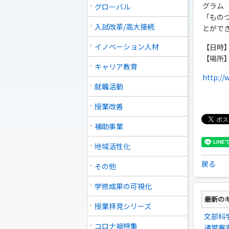
グラム
グローバル
「もの
入試改革/高大接続
とがで
イノベーション人材
【日時】 
【場所
キャリア教育
http://
就職活動
授業改善
補助事業
地域活性化
戻る
その他
学修成果の可視化
最新の
授業拝見シリーズ
文部科
コロナ禍特集
通常審