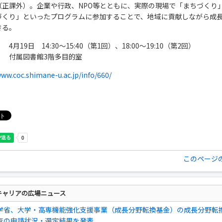
（正課外）。企業や行政、NPO等とともに、実際の現場で「まちづくり
づくり」といったプログラムに参加することで、地域に貢献しながら成
きる。
4月19日 14:30～15:40（第1回）、18:00～19:10（第2回）
】 付属図書館3階多目的室
www.coc.shimane-u.ac.jp/info/660/
このページ
キャリアの広場ニュース
学省、大学・高専機能強化支援事業（成長分野転換基金）の成長分野転
査の申請状況・選定結果を発表