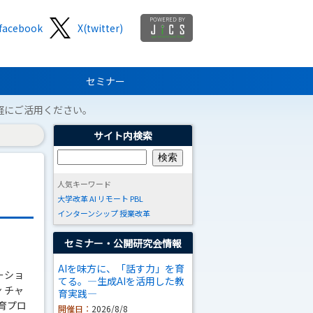
facebook
X(twitter)
セミナー
軽にご活用ください。
サイト内検索
人気キーワード
大学改革
AI
リモート
PBL
インターンシップ
授業改革
セミナー・公開研究会情報
AIを味方に、「話す力」を育
ーショ
てる。―生成AIを活用した教
 チャ
育実践―
育プロ
開催日：
2026/8/8